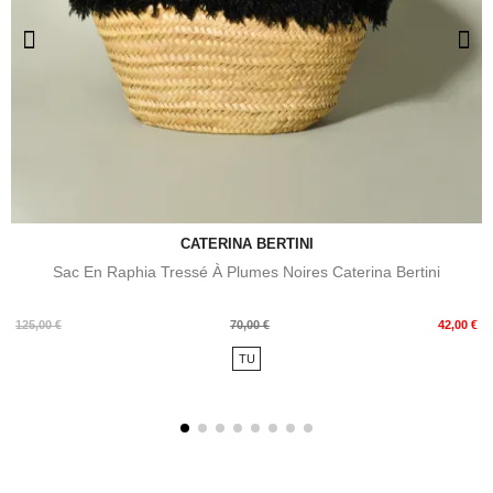
CATERINA BERTINI
Sac En Raphia Tressé À Plumes Noires Caterina Bertini
Prix
Prix
125,00 €
70,00 €
42,00 €
de
TU
base