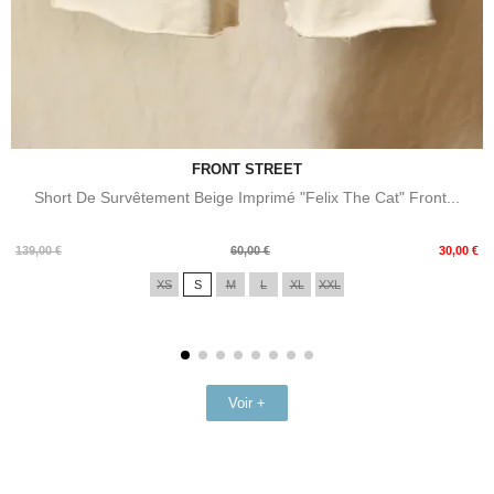
FRONT STREET
Short De Survêtement Beige Imprimé "Felix The Cat" Front...
Prix
Prix
139,00 €
60,00 €
30,00 €
de
XS
S
M
L
XL
XXL
base
Voir +