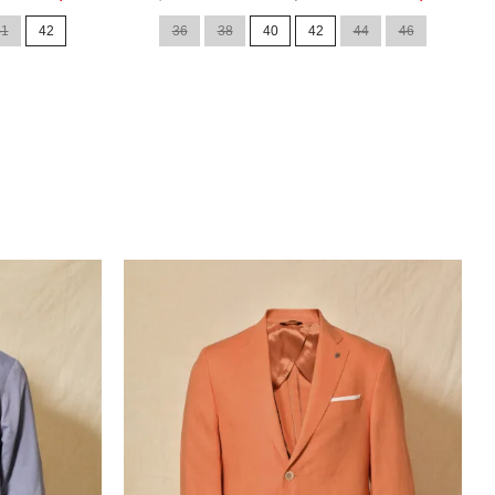
de
41
42
36
38
40
42
44
46
base