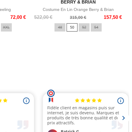

BERRY & BRIAN
e
Aperçu rapide
eeling
Costume En Lin Orange Berry & Brian
Prix
Prix
72,00 €
522,00 €
157,50 €
315,00 €
de
XXL
48
50
52
54
base