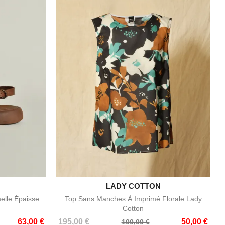

LADY COTTON
e
Aperçu rapide
elle Épaisse
Top Sans Manches À Imprimé Florale Lady
Cotton
Prix
Prix
63,00 €
195,00 €
50,00 €
100,00 €