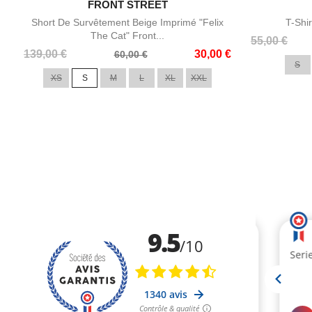

FRONT STREET
Aperçu rapide
Short De Survêtement Beige Imprimé "Felix
T-Shi
The Cat" Front...
Prix
Prix
55,00 €
Prix
Prix
139,00 €
30,00 €
de
60,00 €
S
de
base
XS
S
M
L
XL
XXL
base