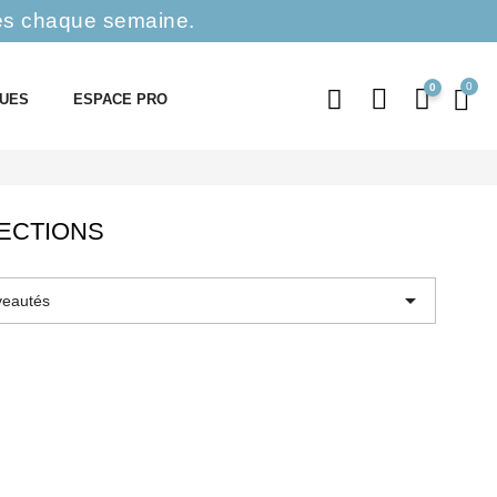
es chaque semaine.
0
QUES
ESPACE PRO
LECTIONS

eautés