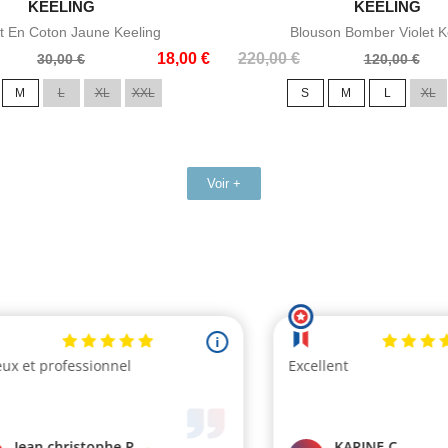

KEELING

KEELING
Aperçu rapide
Aperçu rapid
rt En Coton Jaune Keeling
Blouson Bomber Violet K
Prix
Prix
18,00 €
220,00 €
30,00 €
120,00 €
de
M
L
XL
XXL
S
M
L
XL
base
Voir +