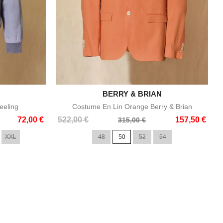

BERRY & BRIAN
e
Aperçu rapide
eeling
Costume En Lin Orange Berry & Brian
Prix
Prix
72,00 €
522,00 €
157,50 €
315,00 €
de
XXL
48
50
52
54
base