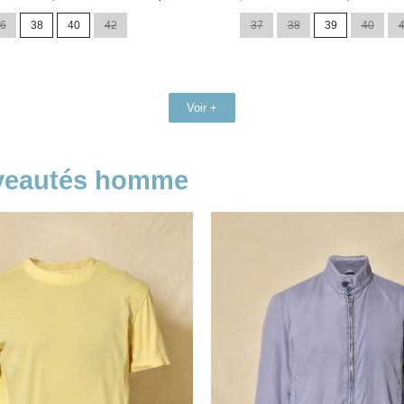
de
6
38
40
42
37
38
39
40
base
Voir +
uveautés homme