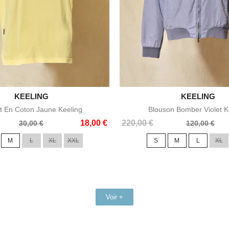

KEELING

KEELING
Aperçu rapide
Aperçu rapid
rt En Coton Jaune Keeling
Blouson Bomber Violet K
Prix
Prix
18,00 €
220,00 €
30,00 €
120,00 €
de
M
L
XL
XXL
S
M
L
XL
base
Voir +