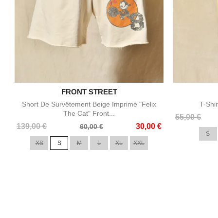

FRONT STREET
Aperçu rapide
Short De Survêtement Beige Imprimé "Felix
T-Shi
The Cat" Front...
Prix
Prix
55,00 €
Prix
Prix
139,00 €
30,00 €
de
60,00 €
S
de
base
XS
S
M
L
XL
XXL
base