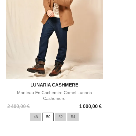
LUNARIA CASHMERE

Aperçu rapide
Manteau En Cachemire Camel Lunaria
Cashemere
Prix
2 400,00 €
1 000,00 €
48
50
52
54