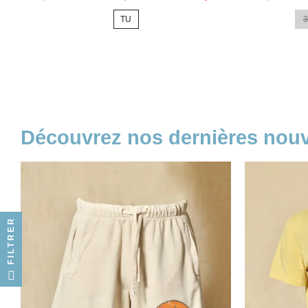
de
de
TU
3
base
base
Découvrez nos dernières no
FILTRER