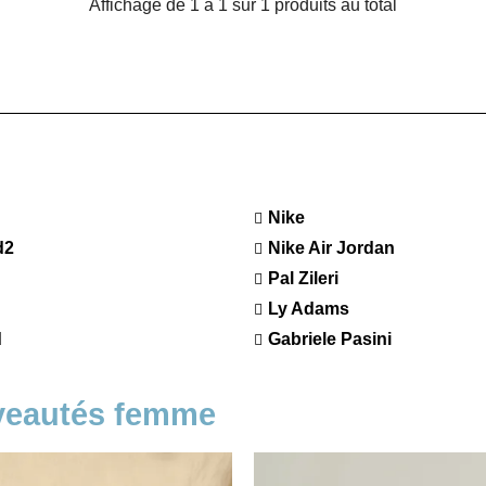
Affichage de 1 à 1 sur 1 produits au total
Nike
d2
Nike Air Jordan
Pal Zileri
Ly Adams
d
Gabriele Pasini
veautés femme