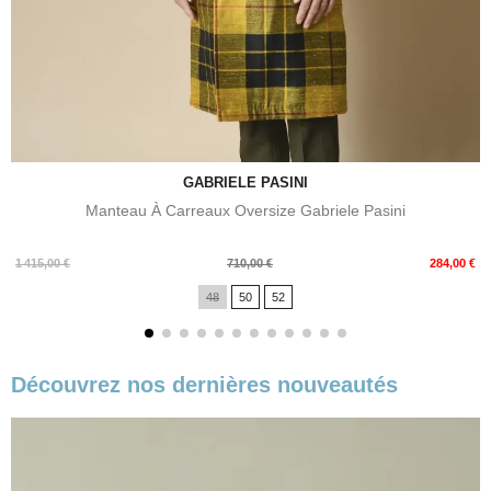
GABRIELE PASINI
Manteau À Carreaux Oversize Gabriele Pasini
Prix
Prix
1 415,00 €
710,00 €
284,00 €
de
48
50
52
base
Découvrez nos dernières nouveautés