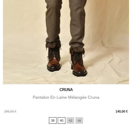
CRUNA
Pantalon En Laine Mélangée Cruna
Prix
295,00 €
140,00 €
38
40
42
46