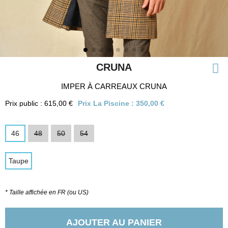
CRUNA
IMPER À CARREAUX CRUNA
Prix public : 615,00 €
Prix La Piscine :
350,00 €
46
48
50
54
Taupe
* Taille affichée en FR (ou US)
AJOUTER AU PANIER