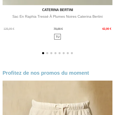
CATERINA BERTINI
Sac En Raphia Tressé À Plumes Noires Caterina Bertini
Prix
Prix
125,00 €
70,00 €
42,00 €
de
TU
base
Profitez de nos promos du moment