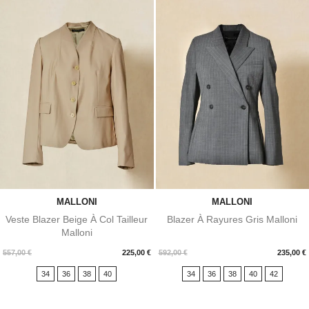
MALLONI
MALLONI
Veste Blazer Beige À Col Tailleur
Blazer À Rayures Gris Malloni
Malloni
Prix
Prix
557,00 €
225,00 €
592,00 €
235,00 €
34
36
38
40
34
36
38
40
42