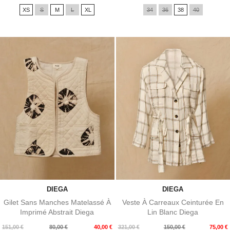
de
XS
S
M
L
XL
34
36
38
40
base
DIEGA
DIEGA
Gilet Sans Manches Matelassé À
Veste À Carreaux Ceinturée En
Imprimé Abstrait Diega
Lin Blanc Diega
Prix
Prix
Prix
Prix
151,00 €
80,00 €
40,00 €
321,00 €
150,00 €
75,00 €