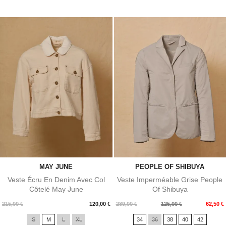
MAY JUNE
PEOPLE OF SHIBUYA
Veste Écru En Denim Avec Col
Veste Imperméable Grise People
Côtelé May June
Of Shibuya
Prix
Prix
Prix
215,00 €
120,00 €
289,00 €
125,00 €
62,50 €
de
S
M
L
XL
34
36
38
40
42
base