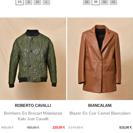
XS
S
M
L
36
38
40
42
base
base
ROBERTO CAVALLI
BIANCALANI
Bombers En Brocart Matelassé
Blazer En Cuir Camel Biancalani
Kaki Just Cavalli
Prix
Prix
Prix
905,00 €
450,00 €
225,00 €
1 144,00 €
515,00 €