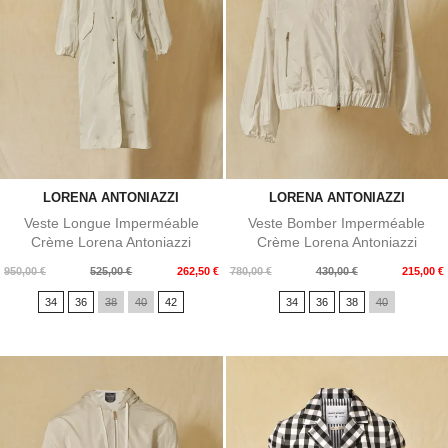
LORENA ANTONIAZZI
LORENA ANTONIAZZI
Veste Longue Imperméable
Veste Bomber Imperméable
Crème Lorena Antoniazzi
Crème Lorena Antoniazzi
Prix
Prix
Prix
Prix
950,00 €
525,00 €
262,50 €
780,00 €
430,00 €
215,00 €
de
de
34
36
38
40
42
34
36
38
40
base
base