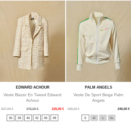
EDWARD ACHOUR
PALM ANGELS
Veste Blazer En Tweed Edward
Veste De Sport Beige Palm
Achour
Angels
Prix
Prix
Prix
837,00 €
375,00 €
225,00 €
489,00 €
240,00 €
de
36
38
40
42
46
48
S
M
L
XL
base