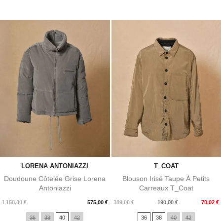
LORENA ANTONIAZZI
T_COAT
Doudoune Côtelée Grise Lorena
Blouson Irisé Taupe À Petits
Antoniazzi
Carreaux T_Coat
Prix
Prix
Prix
1 150,00 €
575,00 €
389,00 €
190,00 €
70,02 €
de
36
38
40
42
36
38
40
42