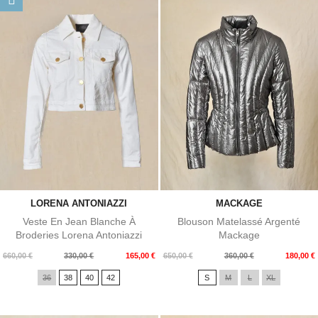
LORENA ANTONIAZZI
MACKAGE
Veste En Jean Blanche À
Blouson Matelassé Argenté
Broderies Lorena Antoniazzi
Mackage
Prix
Prix
Prix
Prix
660,00 €
330,00 €
165,00 €
650,00 €
360,00 €
180,00 €
de
de
36
38
40
42
S
M
L
XL
base
base