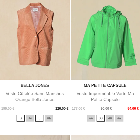
BELLA JONES
MA PETITE CAPSULE
Veste Côtelée Sans Manches
Veste Imperméable Verte Ma
Orange Bella Jones
Petite Capsule
Prix
Prix
Prix
199,00 €
120,00 €
177,00 €
90,00 €
54,00 €
de
S
M
L
XL
36
38
40
42
base