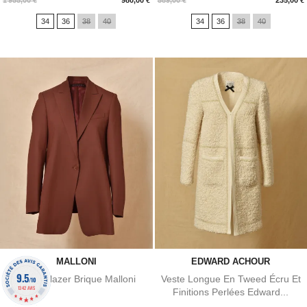
1 955,00 €
980,00 €
589,00 €
235,00 €
34
36
38
40
34
36
38
40
MALLONI
EDWARD ACHOUR
9.5
Veste Blazer Brique Malloni
Veste Longue En Tweed Écru Et
/10
1342 AVIS
Finitions Perlées Edward...