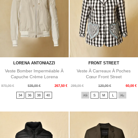
LORENA ANTONIAZZI
FRONT STREET
Veste Bomber Imperméable À
Veste À Carreaux À Poches
Capuche Crème Lorena
Cœur Front Street
Antoniazzi
Prix
Prix
Prix
Prix
970,00 €
535,00 €
267,50 €
299,00 €
120,00 €
60,00 €
de
de
34
36
38
40
XS
S
M
L
XL
base
base