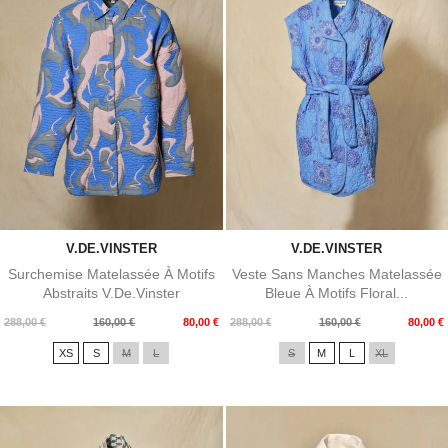
V.DE.VINSTER
V.DE.VINSTER
Surchemise Matelassée À Motifs
Veste Sans Manches Matelassée
Abstraits V.de.Vinster
Bleue À Motifs Floral...
Prix
Prix
Prix
Prix
288,00 €
160,00 €
80,00 €
288,00 €
160,00 €
80,00 €
de
de
XS
S
M
L
S
M
L
XL
base
base