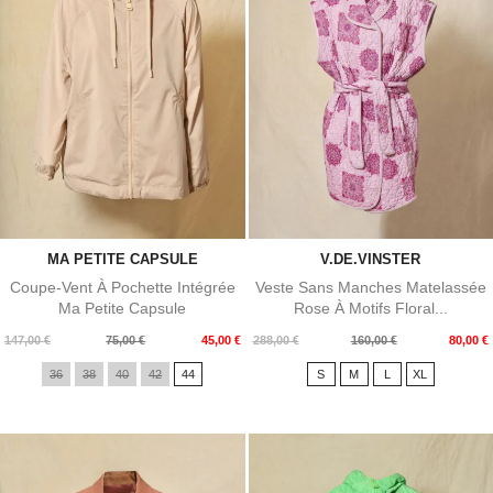
MA PETITE CAPSULE
V.DE.VINSTER
Coupe-Vent À Pochette Intégrée
Veste Sans Manches Matelassée
Ma Petite Capsule
Rose À Motifs Floral...
Prix
Prix
Prix
Prix
147,00 €
75,00 €
45,00 €
288,00 €
160,00 €
80,00 €
de
de
36
38
40
42
44
S
M
L
XL
base
base