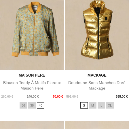
MAISON PERE
MACKAGE
Blouson Teddy À Motifs Floraux
Doudoune Sans Manches Doré
Maison Père
Mackage
Prix
Prix
Prix
260,00 €
140,00 €
70,00 €
591,00 €
395,00 €
de
36
38
40
S
M
L
XL
base