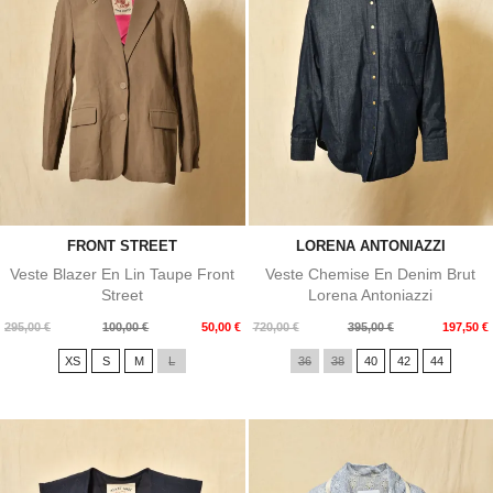
FRONT STREET
LORENA ANTONIAZZI
Veste Blazer En Lin Taupe Front
Veste Chemise En Denim Brut
Street
Lorena Antoniazzi
Prix
Prix
Prix
Prix
295,00 €
100,00 €
50,00 €
720,00 €
395,00 €
197,50 €
de
de
XS
S
M
L
36
38
40
42
44
base
base