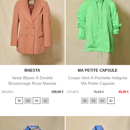
MAESTA
MA PETITE CAPSULE
Veste Blazer À Double
Coupe-Vent À Pochette Intégrée
Boutonnage Rose Maesta
Ma Petite Capsule
Prix
Prix
Prix
180,00 €
100,00 €
147,00 €
75,00 €
45,00 €
de
36
38
40
42
36
38
40
42
base