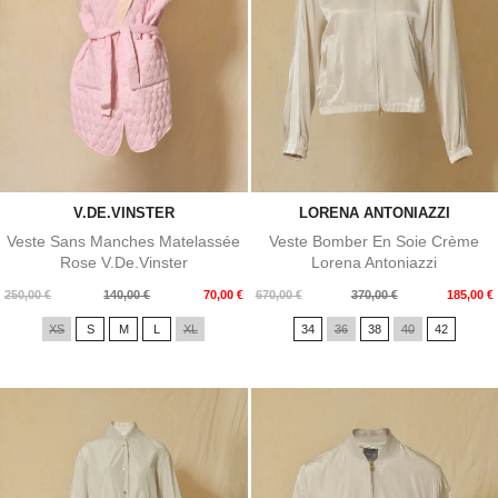
V.DE.VINSTER
LORENA ANTONIAZZI
Veste Sans Manches Matelassée
Veste Bomber En Soie Crème
Rose V.de.Vinster
Lorena Antoniazzi
Prix
Prix
Prix
Prix
250,00 €
140,00 €
70,00 €
670,00 €
370,00 €
185,00 €
de
de
XS
S
M
L
XL
34
36
38
40
42
base
base