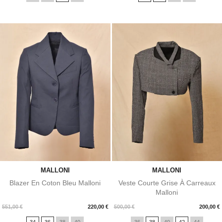
base
MALLONI
MALLONI
Blazer En Coton Bleu Malloni
Veste Courte Grise À Carreaux
Malloni
Prix
Prix
551,00 €
220,00 €
500,00 €
200,00 €
34
36
38
40
36
38
40
42
44