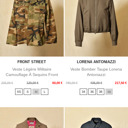
FRONT STREET
LORENA ANTONIAZZI
Veste Légère Militaire
Veste Bomber Taupe Lorena
Camouflage À Sequins Front
Antoniazzi
Street
Prix
Prix
Prix
Prix
225,00 €
120,00 €
60,00 €
790,00 €
435,00 €
217,50 €
de
de
XS
S
M
L
34
36
38
40
base
base