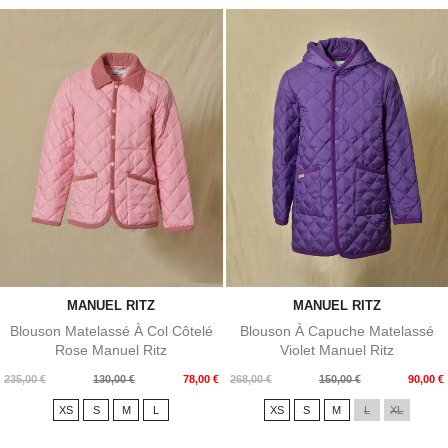
MANUEL RITZ
MANUEL RITZ
Blouson Matelassé À Col Côtelé
Blouson À Capuche Matelassé
Rose Manuel Ritz
Violet Manuel Ritz
Prix
Prix
Prix
Prix
235,00 €
130,00 €
78,00 €
268,00 €
150,00 €
90,00 €
de
de
XS
S
M
L
XS
S
M
L
XL
base
base