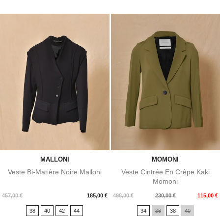
MALLONI
MOMONI
Veste Bi-Matière Noire Malloni
Veste Cintrée En Crêpe Kaki
Momoni
Prix
Prix
Prix
457,00 €
185,00 €
498,00 €
230,00 €
115,00 €
de
38
40
42
44
34
36
38
40
base