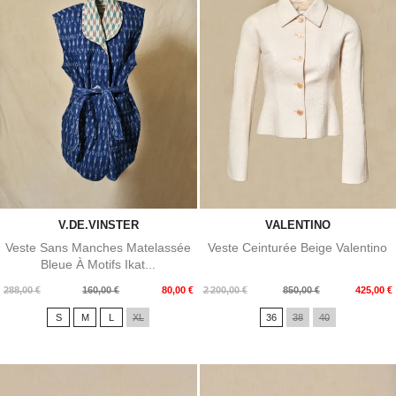
V.DE.VINSTER
VALENTINO
Veste Sans Manches Matelassée
Veste Ceinturée Beige Valentino
Bleue À Motifs Ikat...
Prix
Prix
Prix
Prix
288,00 €
160,00 €
80,00 €
2 200,00 €
850,00 €
425,00 €
de
de
S
M
L
XL
36
38
40
base
base