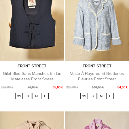
FRONT STREET
FRONT STREET
Gilet Bleu Sans Manches En Lin
Veste À Rayures Et Broderies
Matelassé Front Street
Fleuries Front Street
Prix
Prix
Prix
Prix
159,00 €
70,00 €
35,00 €
225,00 €
140,00 €
84,00 €
de
de
XS
S
M
L
XS
S
M
L
base
base