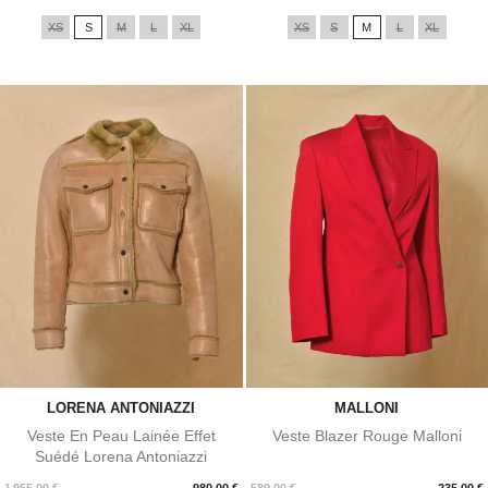
de
de
XS
S
M
L
XL
XS
S
M
L
XL
base
base
LORENA ANTONIAZZI
MALLONI
Veste En Peau Lainée Effet
Veste Blazer Rouge Malloni
Suédé Lorena Antoniazzi
Prix
Prix