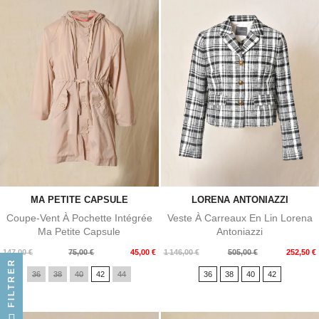
MA PETITE CAPSULE
LORENA ANTONIAZZI
Coupe-Vent À Pochette Intégrée
Veste À Carreaux En Lin Lorena
Ma Petite Capsule
Antoniazzi
Prix
Prix
Prix
Prix
147,00 €
75,00 €
45,00 €
1 146,00 €
505,00 €
252,50 €
FILTRER
de
de
36
38
40
42
44
36
38
40
42
base
base