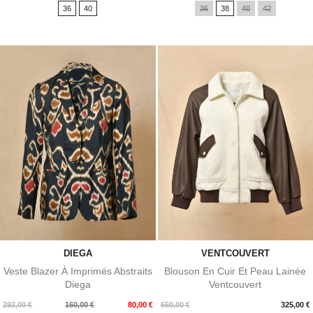
de
36
40
36
38
40
42
base
DIEGA
VENTCOUVERT
Veste Blazer À Imprimés Abstraits
Blouson En Cuir Et Peau Lainée
Diega
Ventcouvert
Prix
Prix
Prix
292,00 €
160,00 €
80,00 €
650,00 €
325,00 €