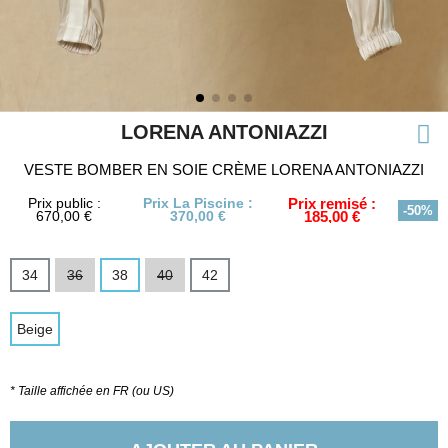
LORENA ANTONIAZZI
VESTE BOMBER EN SOIE CRÈME LORENA ANTONIAZZI
Prix public :
Prix La Piscine :
Prix remisé :
-50%
670,00 €
370,00 €
185,00 €
34
36
38
40
42
Beige
* Taille affichée en FR (ou US)