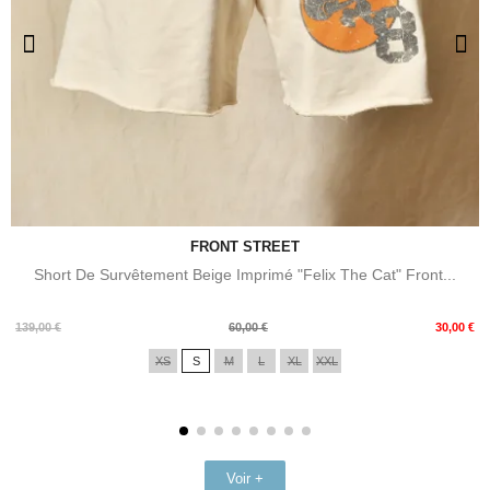
FRONT STREET
Short De Survêtement Beige Imprimé "Felix The Cat" Front...
Prix
Prix
139,00 €
60,00 €
30,00 €
de
XS
S
M
L
XL
XXL
base
Voir +