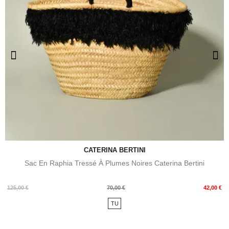
CATERINA BERTINI
Sac En Raphia Tressé À Plumes Noires Caterina Bertini
Prix
Prix
125,00 €
70,00 €
42,00 €
de
TU
base