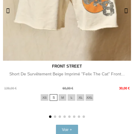
FRONT STREET
Short De Survêtement Beige Imprimé "Felix The Cat" Front...
Prix
Prix
139,00 €
60,00 €
30,00 €
de
XS
S
M
L
XL
XXL
base
Voir +