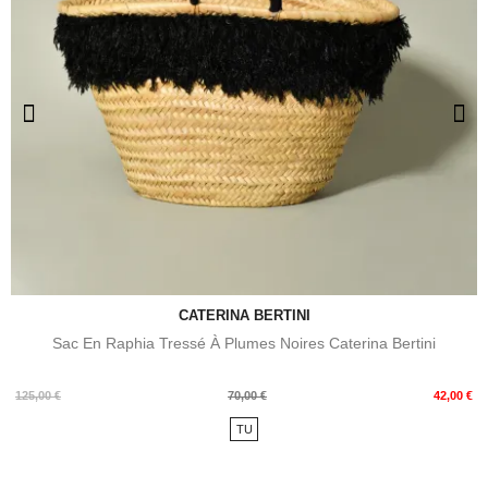
CATERINA BERTINI
Sac En Raphia Tressé À Plumes Noires Caterina Bertini
Prix
Prix
125,00 €
70,00 €
42,00 €
de
TU
base