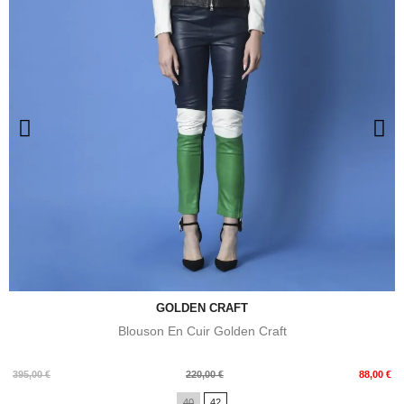
GOLDEN CRAFT
Blouson En Cuir Golden Craft
Prix
Prix
395,00 €
220,00 €
88,00 €
de
40
42