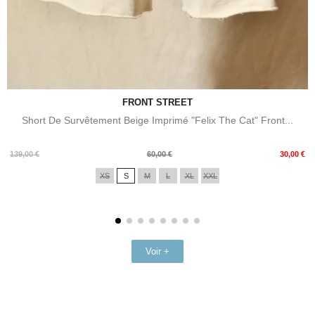
FRONT STREET
Short De Survêtement Beige Imprimé "Felix The Cat" Front...
Prix
Prix
139,00 €
60,00 €
30,00 €
de
XS
S
M
L
XL
XXL
base
Voir +