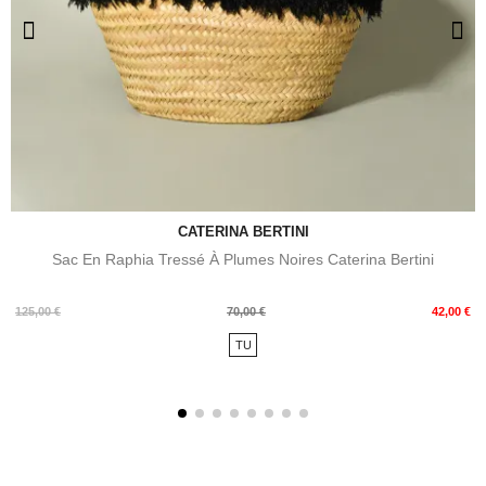
CATERINA BERTINI
Sac En Raphia Tressé À Plumes Noires Caterina Bertini
Prix
Prix
125,00 €
70,00 €
42,00 €
de
TU
base