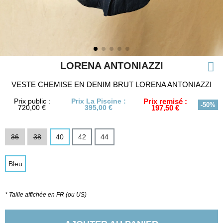
LORENA ANTONIAZZI
VESTE CHEMISE EN DENIM BRUT LORENA ANTONIAZZI
Prix public :
Prix La Piscine :
Prix remisé :
-50%
720,00 €
395,00 €
197,50 €
36
38
40
42
44
Bleu
* Taille affichée en FR (ou US)