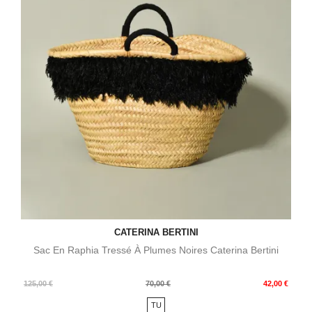
CATERINA BERTINI
Sac En Raphia Tressé À Plumes Noires Caterina Bertini
Prix
Prix
125,00 €
70,00 €
42,00 €
de
TU
base