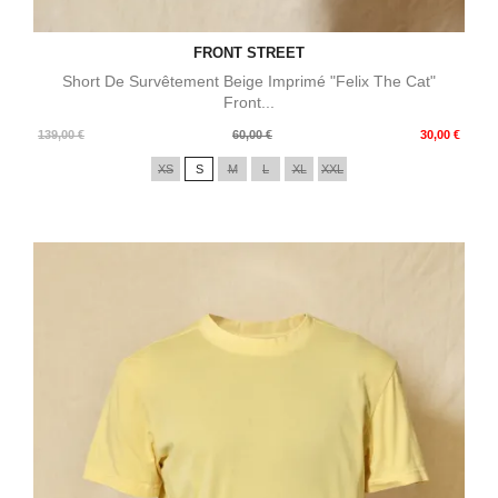
FRONT STREET
Short De Survêtement Beige Imprimé "Felix The Cat"
Front...
Prix
Prix
139,00 €
60,00 €
30,00 €
de
XS
S
M
L
XL
XXL
base