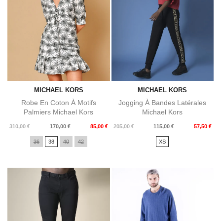
MICHAEL KORS
MICHAEL KORS
Robe En Coton À Motifs
Jogging À Bandes Latérales
Palmiers Michael Kors
Michael Kors
Prix
Prix
Prix
Prix
310,00 €
170,00 €
85,00 €
205,00 €
115,00 €
57,50 €
de
de
36
38
40
42
XS
base
base