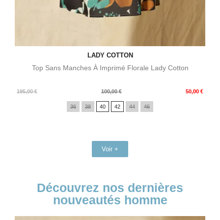
LADY COTTON
Top Sans Manches À Imprimé Florale Lady Cotton
Prix
Prix
195,00 €
100,00 €
50,00 €
de
36
38
40
42
44
46
base
Voir +
Découvrez nos dernières
nouveautés homme