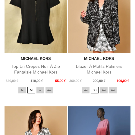
MICHAEL KORS
MICHAEL KORS
Top En Crêpes Noir À Zip
Blazer À Motifs Palmiers
Fantaisie Michael Kors
Michael Kors
Prix
Prix
Prix
Prix
340,00 €
110,00 €
55,00 €
360,00 €
200,00 €
100,00 €
de
de
S
M
L
XL
36
38
40
42
base
base