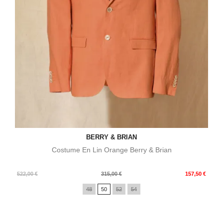
BERRY & BRIAN
Costume En Lin Orange Berry & Brian
Prix
Prix
522,00 €
315,00 €
157,50 €
de
48
50
52
54
base