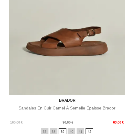
BRADOR
Sandales En Cuir Camel À Semelle Épaisse Brador
Prix
Prix
160,00 €
90,00 €
63,00 €
de
37
38
39
40
41
42