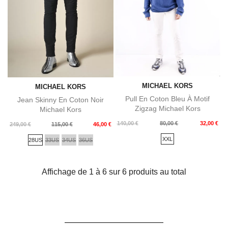
MICHAEL KORS
MICHAEL KORS
Pull En Coton Bleu À Motif
Jean Skinny En Coton Noir
Zigzag Michael Kors
Michael Kors
Prix
Prix
140,00 €
80,00 €
32,00 €
Prix
Prix
249,00 €
115,00 €
46,00 €
de
de
XXL
28US
33US
34US
36US
base
base
Affichage de 1 à 6 sur 6 produits au total