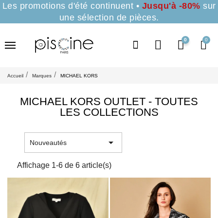
Les promotions d'été continuent •
Jusqu'à -80%
sur
une sélection de pièces.
0
Accueil
Marques
MICHAEL KORS
MICHAEL KORS OUTLET - TOUTES
LES COLLECTIONS

Nouveautés
Affichage 1-6 de 6 article(s)