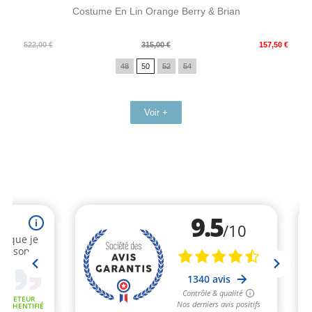
Costume En Lin Orange Berry & Brian
Prix
Prix
522,00 €
315,00 €
157,50 €
de
48
50
52
54
base
Voir +