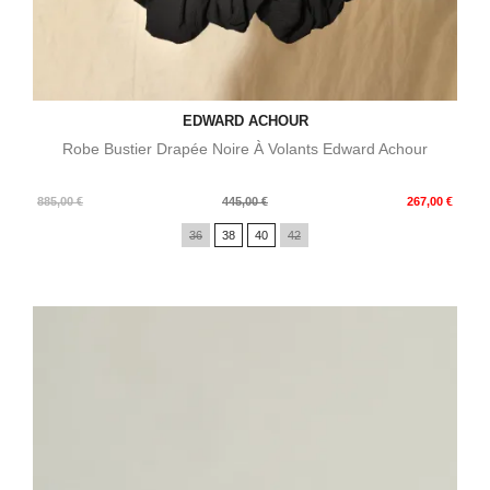
EDWARD ACHOUR
Robe Bustier Drapée Noire À Volants Edward Achour
Prix
Prix
885,00 €
445,00 €
267,00 €
de
36
38
40
42
base