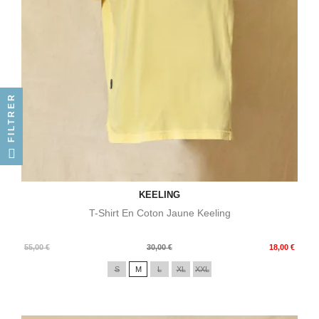
FILTRER
KEELING
T-Shirt En Coton Jaune Keeling
Prix
Prix
55,00 €
30,00 €
18,00 €
de
S
M
L
XL
XXL
base