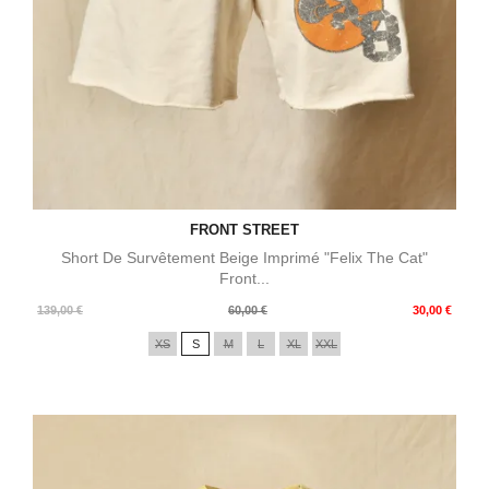
FRONT STREET
Short De Survêtement Beige Imprimé "Felix The Cat"
Front...
Prix
Prix
139,00 €
60,00 €
30,00 €
de
XS
S
M
L
XL
XXL
base