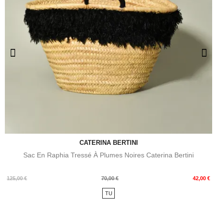
CATERINA BERTINI
Sac En Raphia Tressé À Plumes Noires Caterina Bertini
Prix
Prix
125,00 €
70,00 €
42,00 €
de
TU
base