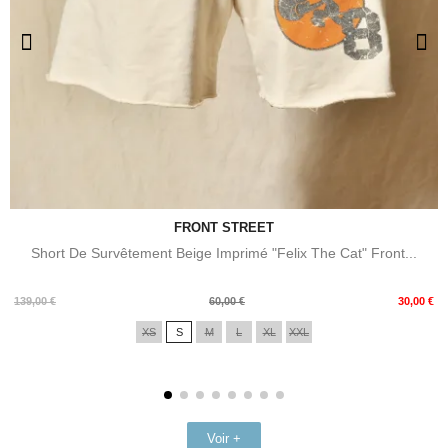
FRONT STREET
Short De Survêtement Beige Imprimé "Felix The Cat" Front...
Prix
Prix
139,00 €
60,00 €
30,00 €
de
XS
S
M
L
XL
XXL
base
Voir +