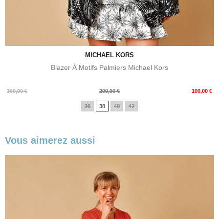
MICHAEL KORS
Blazer À Motifs Palmiers Michael Kors
Prix
Prix
360,00 €
200,00 €
100,00 €
de
36
38
40
42
base
Vous aimerez aussi