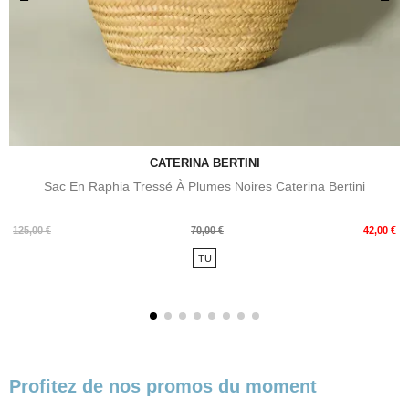
CATERINA BERTINI
Sac En Raphia Tressé À Plumes Noires Caterina Bertini
Prix
Prix
125,00 €
70,00 €
42,00 €
de
TU
base
Profitez de nos promos du moment