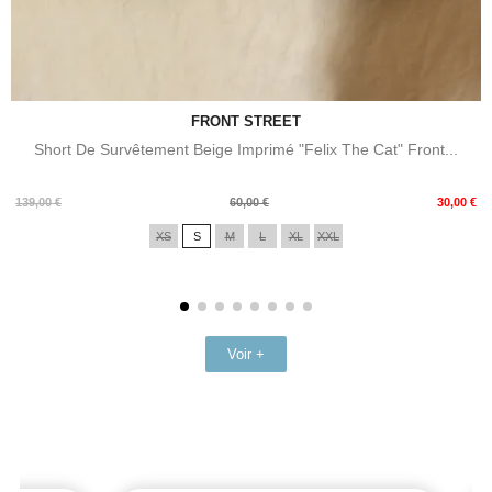
FRONT STREET
Short De Survêtement Beige Imprimé "Felix The Cat" Front...
Prix
Prix
139,00 €
60,00 €
30,00 €
de
XS
S
M
L
XL
XXL
base
Voir +