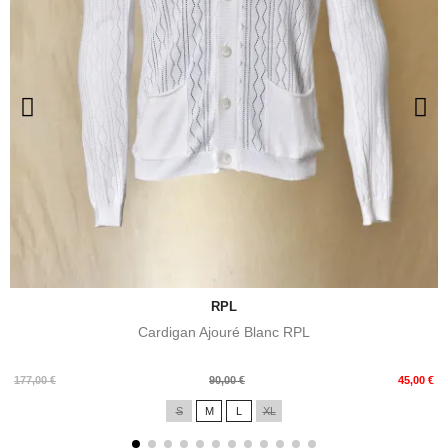
RPL
Cardigan Ajouré Blanc RPL
Prix
Prix
177,00 €
90,00 €
45,00 €
de
S
M
L
XL
base