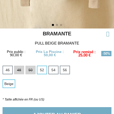
BRAMANTE
PULL BEIGE BRAMANTE
Prix public :
Prix La Piscine :
Prix remisé :
-50%
90,00 €
50,00 €
25,00 €
46
48
50
52
54
56
Beige
* Taille affichée en FR (ou US)