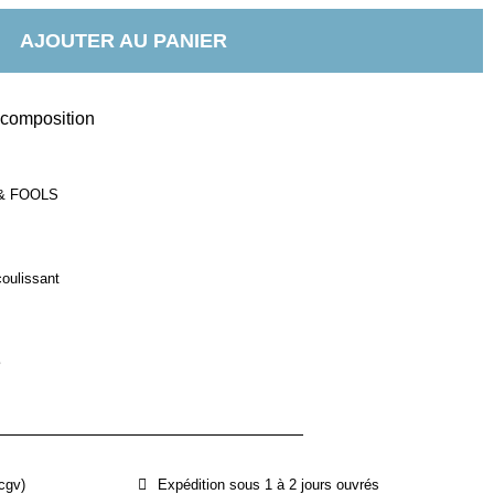
AJOUTER AU PANIER
t composition
 & FOOLS
coulissant
e
cgv)
Expédition sous 1 à 2 jours ouvrés