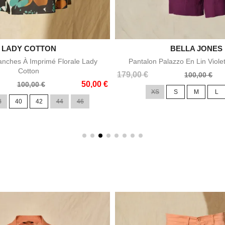

LADY COTTON

BELLA JONES
Aperçu rapide
Aperçu rapid
nches À Imprimé Florale Lady
Pantalon Palazzo En Lin Viole
Cotton
Prix
Prix
179,00 €
100,00 €
50,00 €
de
100,00 €
XS
S
M
L
base
8
40
42
44
46