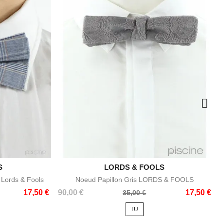
S

LORDS & FOOLS
e
Aperçu rapide
 Lords & Fools
Noeud Papillon Gris LORDS & FOOLS
Prix
Prix
17,50 €
90,00 €
17,50 €
35,00 €
de
TU
base