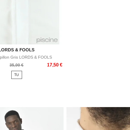

LORDS & FOOLS
Aperçu rapide
pillon Gris LORDS & FOOLS
17,50 €
35,00 €
TU