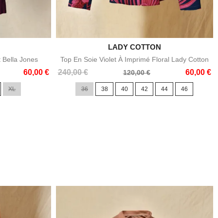

LADY COTTON
e
Aperçu rapide
t Bella Jones
Top En Soie Violet À Imprimé Floral Lady Cotton
Prix
Prix
60,00 €
240,00 €
60,00 €
120,00 €
de
XL
36
38
40
42
44
46
base