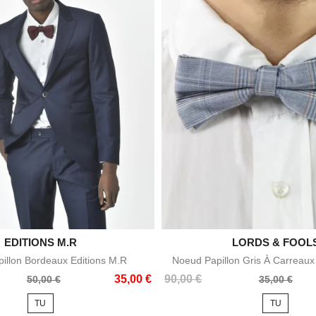

EDITIONS M.R

LORDS & FOOL
Aperçu rapide
Aperçu rapid
illon Bordeaux Editions M.R
Noeud Papillon Gris À Carreaux
Prix
Prix
35,00 €
90,00 €
50,00 €
35,00 €
de
TU
TU
base