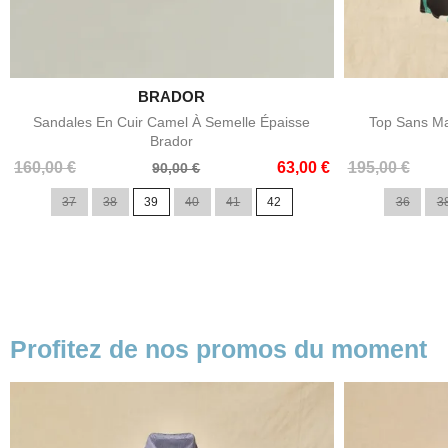

BRADOR
Aperçu rapide
Sandales En Cuir Camel À Semelle Épaisse
Top Sans Ma
Brador
Prix
Prix
Prix
Prix
160,00 €
63,00 €
195,00 €
90,00 €
de
de
37
38
39
40
41
42
36
3
base
base
Profitez de nos promos du moment