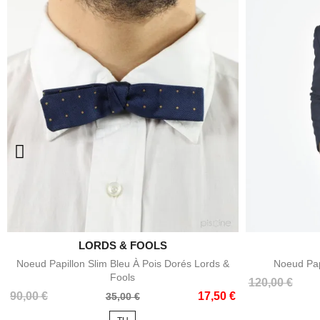

LORDS & FOOLS
Aperçu rapide
Noeud Papillon Slim Bleu À Pois Dorés Lords &
Noeud Pap
Fools
Prix
Prix
120,00 €
Prix
Prix
90,00 €
17,50 €
de
35,00 €
de
base