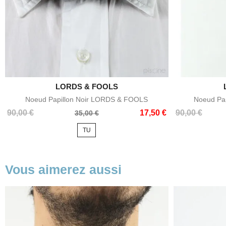

LORDS & FOOLS
Aperçu rapide
Noeud Papillon Noir LORDS & FOOLS
Noeud Pa
Prix
Prix
Prix
Prix
90,00 €
17,50 €
90,00 €
35,00 €
de
de
TU
base
base
Vous aimerez aussi