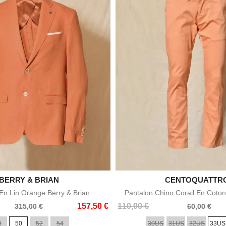

BERRY & BRIAN

CENTOQUATTR
Aperçu rapide
Aperçu rapid
n Lin Orange Berry & Brian
Pantalon Chino Corail En Coton
Prix
Prix
157,50 €
110,00 €
315,00 €
60,00 €
de
8
50
52
54
30US
31US
32US
33US
base