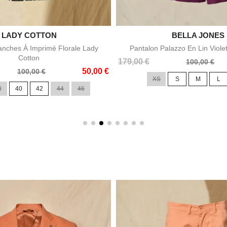

LADY COTTON

BELLA JONES
Aperçu rapide
Aperçu rapid
nches À Imprimé Florale Lady
Pantalon Palazzo En Lin Viole
Cotton
Prix
Prix
179,00 €
100,00 €
50,00 €
de
100,00 €
XS
S
M
L
base
8
40
42
44
46