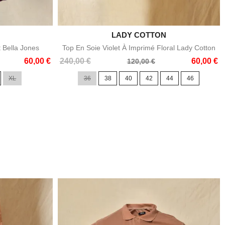

LADY COTTON
e
Aperçu rapide
t Bella Jones
Top En Soie Violet À Imprimé Floral Lady Cotton
Prix
Prix
60,00 €
240,00 €
60,00 €
120,00 €
de
XL
36
38
40
42
44
46
base