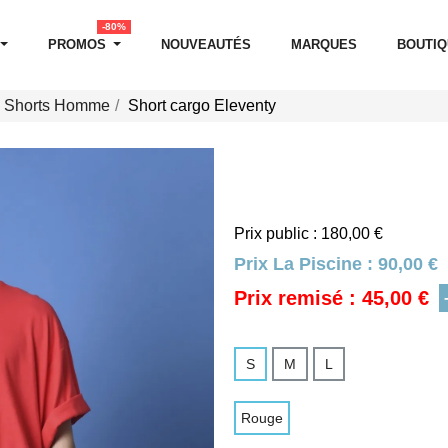
-80%
PROMOS
NOUVEAUTÉS
MARQUES
BOUTI
Shorts Homme
Short cargo Eleventy
Prix public : 180,00 €
Prix La Piscine :
90,00 €
Prix remisé : 45,00 €
S
M
L
Rouge