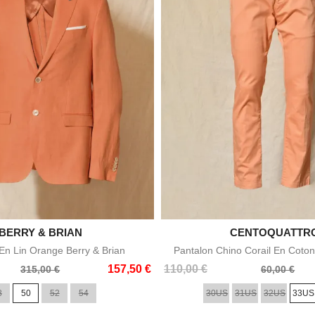

BERRY & BRIAN

CENTOQUATTR
Aperçu rapide
Aperçu rapid
n Lin Orange Berry & Brian
Pantalon Chino Corail En Coton
Prix
Prix
157,50 €
110,00 €
315,00 €
60,00 €
de
8
50
52
54
30US
31US
32US
33US
base