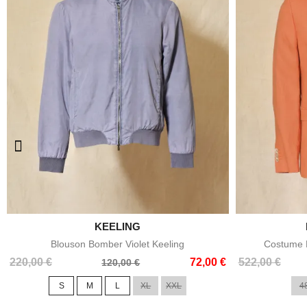

KEELING
Aperçu rapide
Blouson Bomber Violet Keeling
Costume E
Prix
Prix
Prix
Prix
220,00 €
72,00 €
522,00 €
120,00 €
de
de
S
M
L
XL
XXL
4
base
base