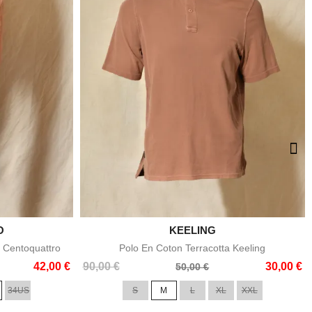
O

KEELING
e
Aperçu rapide
 Centoquattro
Polo En Coton Terracotta Keeling
Prix
Prix
42,00 €
90,00 €
30,00 €
50,00 €
de
34US
S
M
L
XL
XXL
base