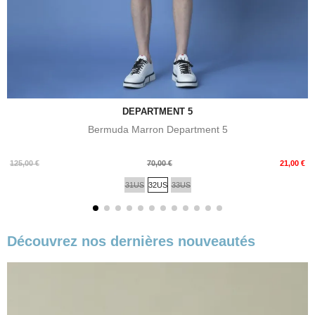
DEPARTMENT 5
Bermuda Marron Department 5
Prix
Prix
125,00 €
70,00 €
21,00 €
de
31US
32US
33US
base
Découvrez nos dernières nouveautés