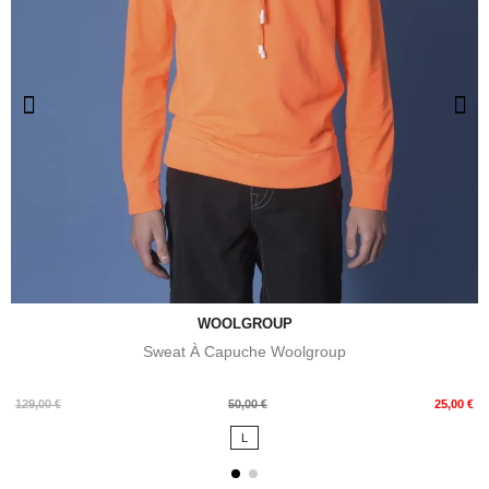
WOOLGROUP
Sweat À Capuche Woolgroup
Prix
Prix
129,00 €
50,00 €
25,00 €
de
L
base