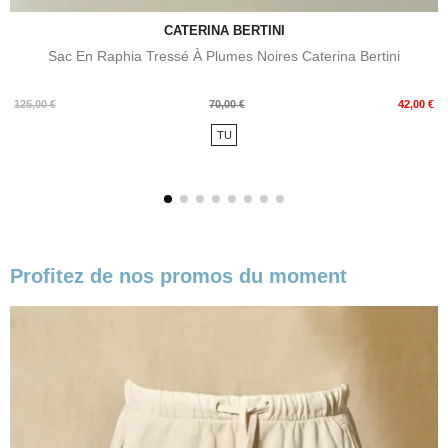
CATERINA BERTINI
Sac En Raphia Tressé À Plumes Noires Caterina Bertini
Prix
Prix
125,00 €
70,00 €
42,00 €
de
TU
base
Profitez de nos promos du moment