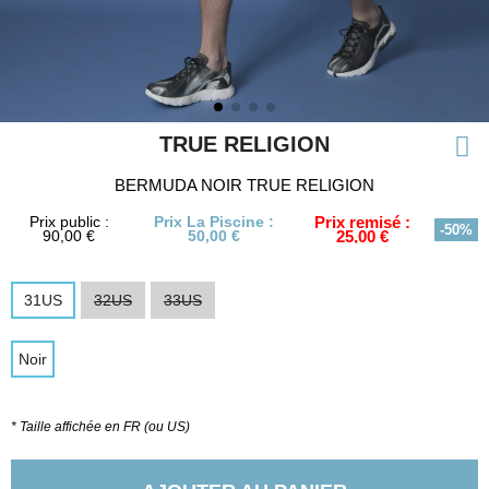
TRUE RELIGION
BERMUDA NOIR TRUE RELIGION
Prix public :
Prix La Piscine :
Prix remisé :
-50%
90,00 €
50,00 €
25,00 €
31US
32US
33US
Noir
* Taille affichée en FR (ou US)