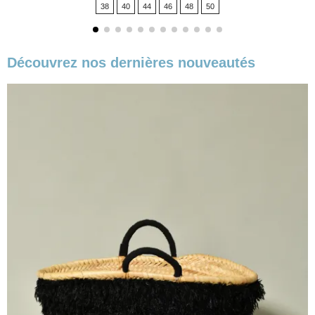
38
40
44
46
48
50
base
Découvrez nos dernières nouveautés