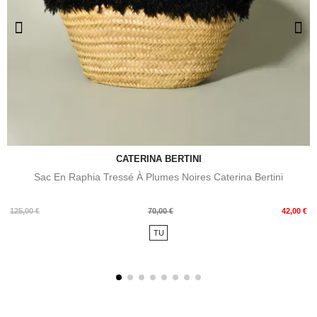
CATERINA BERTINI
Sac En Raphia Tressé À Plumes Noires Caterina Bertini
Prix
Prix
125,00 €
70,00 €
42,00 €
de
TU
base