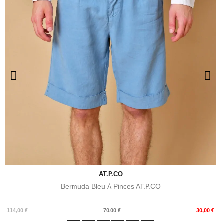
AT.P.CO
Bermuda Bleu À Pinces AT.P.CO
Prix
Prix
114,00 €
70,00 €
30,00 €
de