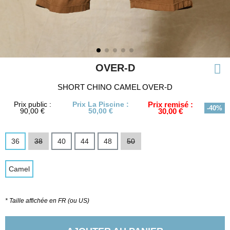
OVER-D
SHORT CHINO CAMEL OVER-D
Prix public :
Prix La Piscine :
Prix remisé :
-40%
90,00 €
50,00 €
30,00 €
36
38
40
44
48
50
Camel
* Taille affichée en FR (ou US)