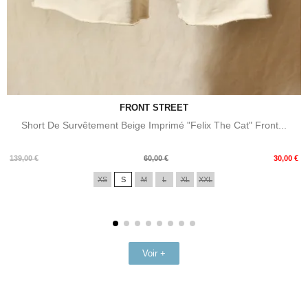
FRONT STREET
Short De Survêtement Beige Imprimé "Felix The Cat" Front...
Prix
Prix
139,00 €
60,00 €
30,00 €
de
XS
S
M
L
XL
XXL
base
Voir +