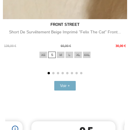
FRONT STREET
Short De Survêtement Beige Imprimé "Felix The Cat" Front...
Prix
Prix
139,00 €
60,00 €
30,00 €
de
XS
S
M
L
XL
XXL
base
Voir +