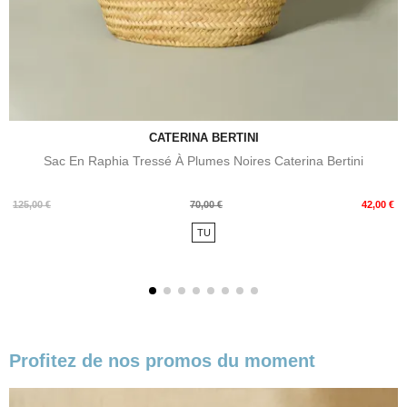
CATERINA BERTINI
Sac En Raphia Tressé À Plumes Noires Caterina Bertini
Prix
Prix
125,00 €
70,00 €
42,00 €
de
TU
base
Profitez de nos promos du moment