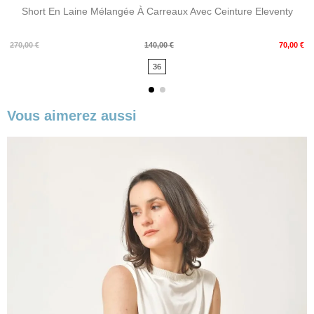
Short En Laine Mélangée À Carreaux Avec Ceinture Eleventy
Prix
Prix
270,00 €
140,00 €
70,00 €
de
36
base
Vous aimerez aussi