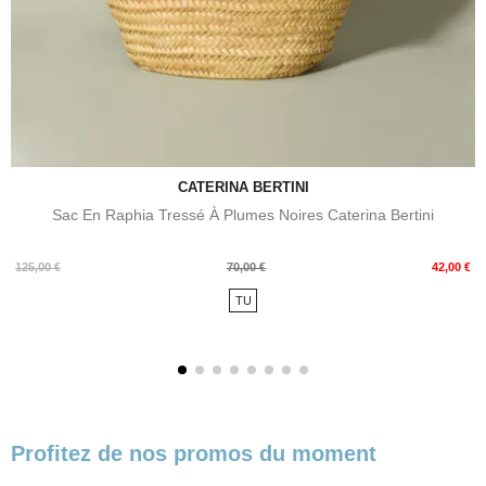
CATERINA BERTINI
Sac En Raphia Tressé À Plumes Noires Caterina Bertini
Prix
Prix
125,00 €
70,00 €
42,00 €
de
TU
base
Profitez de nos promos du moment