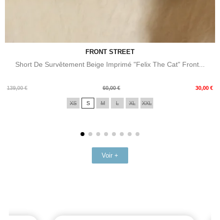
FRONT STREET
Short De Survêtement Beige Imprimé "Felix The Cat" Front...
Prix
Prix
139,00 €
60,00 €
30,00 €
de
XS
S
M
L
XL
XXL
base
Voir +