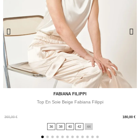
FABIANA FILIPPI
Top En Soie Beige Fabiana Filippi
Prix
360,00 €
180,00 €
36
38
40
42
44