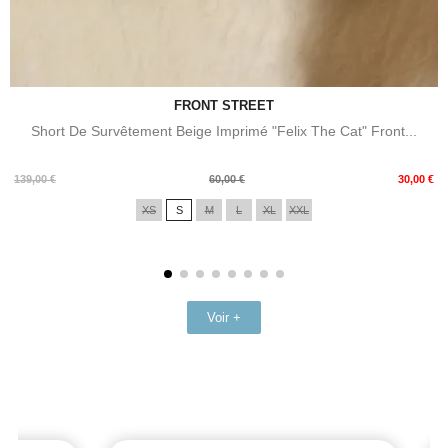
FRONT STREET
Short De Survêtement Beige Imprimé "Felix The Cat" Front...
Prix
Prix
139,00 €
60,00 €
30,00 €
de
XS
S
M
L
XL
XXL
base
Voir +