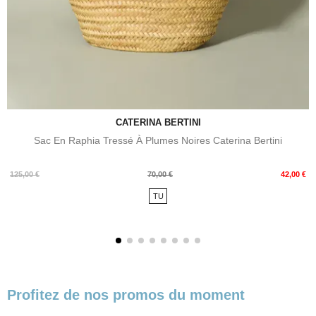
CATERINA BERTINI
Sac En Raphia Tressé À Plumes Noires Caterina Bertini
Prix
Prix
125,00 €
70,00 €
42,00 €
de
TU
base
Profitez de nos promos du moment