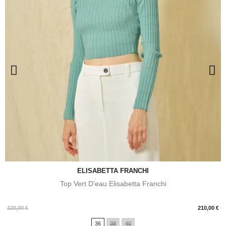
ELISABETTA FRANCHI
Top Vert D'eau Elisabetta Franchi
Prix
320,00 €
210,00 €
36
38
40