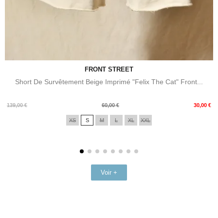
FRONT STREET
Short De Survêtement Beige Imprimé "Felix The Cat" Front...
Prix
Prix
139,00 €
60,00 €
30,00 €
de
XS
S
M
L
XL
XXL
base
Voir +