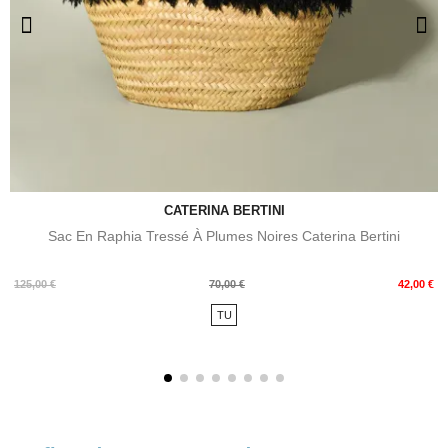
CATERINA BERTINI
Sac En Raphia Tressé À Plumes Noires Caterina Bertini
Prix
Prix
125,00 €
70,00 €
42,00 €
de
TU
base