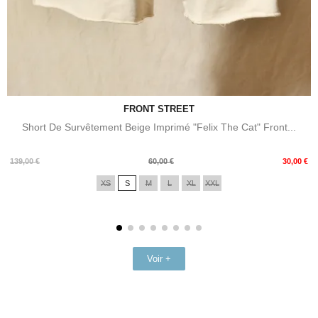
FRONT STREET
Short De Survêtement Beige Imprimé "Felix The Cat" Front...
Prix
Prix
139,00 €
60,00 €
30,00 €
de
XS
S
M
L
XL
XXL
base
Voir +