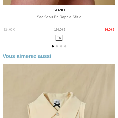
SFIZIO
Sac Seau En Raphia Sfizio
Prix
Prix
324,00 €
160,00 €
96,00 €
de
TU
base
Vous aimerez aussi