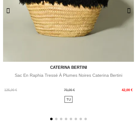
CATERINA BERTINI
Sac En Raphia Tressé À Plumes Noires Caterina Bertini
Prix
Prix
125,00 €
70,00 €
42,00 €
de
TU
base