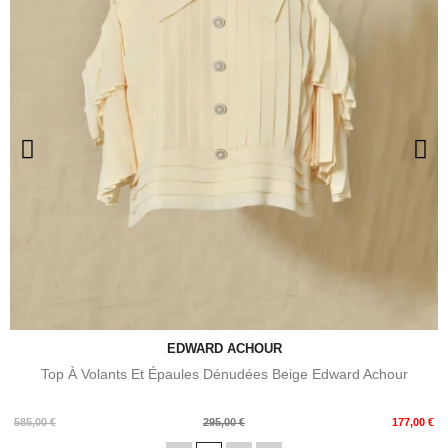
EDWARD ACHOUR
Top À Volants Et Épaules Dénudées Beige Edward Achour
Prix
Prix
585,00 €
295,00 €
177,00 €
de