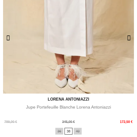
LORENA ANTONIAZZI
Jupe Portefeuille Blanche Lorena Antoniazzi
Prix
Prix
789,00 €
345,00 €
172,50 €
de
36
38
40
base