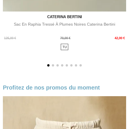
CATERINA BERTINI
Sac En Raphia Tressé À Plumes Noires Caterina Bertini
Prix
Prix
125,00 €
70,00 €
42,00 €
de
TU
base
Profitez de nos promos du moment