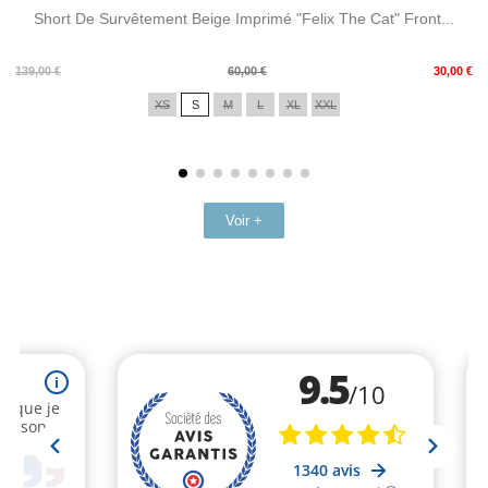
Short De Survêtement Beige Imprimé "Felix The Cat" Front...
Prix
Prix
139,00 €
60,00 €
30,00 €
de
XS
S
M
L
XL
XXL
base
Voir +