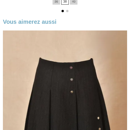
36
38
40
base
Vous aimerez aussi