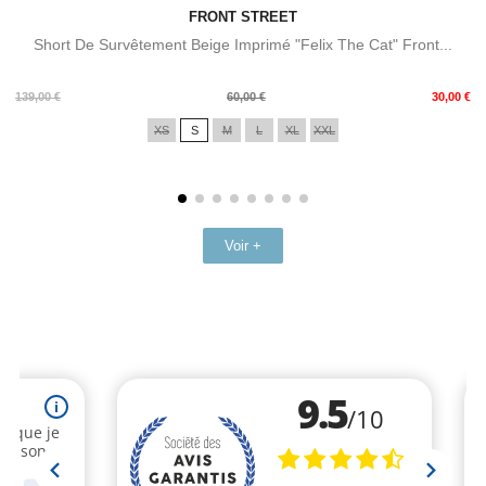
FRONT STREET
Short De Survêtement Beige Imprimé "Felix The Cat" Front...
Prix
Prix
139,00 €
60,00 €
30,00 €
de
XS
S
M
L
XL
XXL
base
Voir +