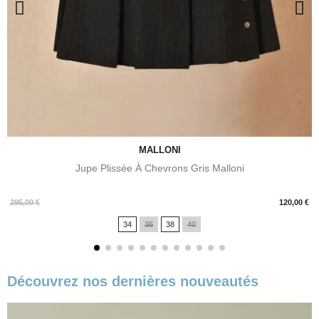
MALLONI
Jupe Plissée À Chevrons Gris Malloni
Prix
295,00 €
120,00 €
34
36
38
40
Découvrez nos dernières nouveautés