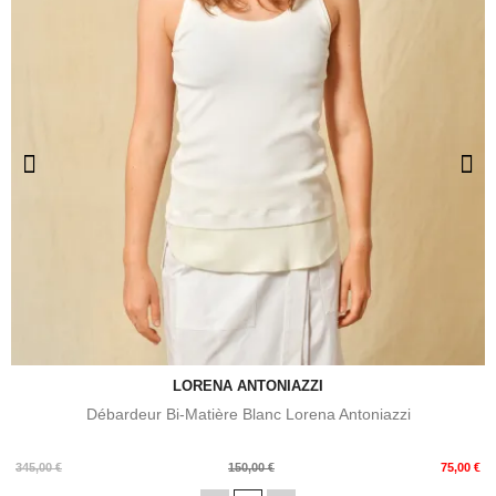
LORENA ANTONIAZZI
Débardeur Bi-Matière Blanc Lorena Antoniazzi
Prix
Prix
345,00 €
150,00 €
75,00 €
de