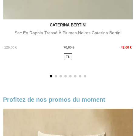
CATERINA BERTINI
Sac En Raphia Tressé À Plumes Noires Caterina Bertini
Prix
Prix
125,00 €
70,00 €
42,00 €
de
TU
base
Profitez de nos promos du moment