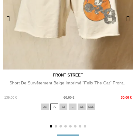
FRONT STREET
Short De Survêtement Beige Imprimé "Felix The Cat" Front...
Prix
Prix
139,00 €
60,00 €
30,00 €
de
XS
S
M
L
XL
XXL
base