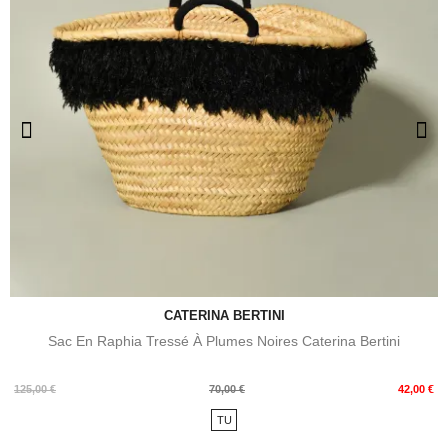
CATERINA BERTINI
Sac En Raphia Tressé À Plumes Noires Caterina Bertini
Prix
Prix
125,00 €
70,00 €
42,00 €
de
TU
base