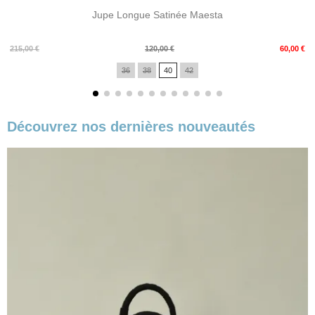
Jupe Longue Satinée Maesta
Prix
Prix
215,00 €
120,00 €
60,00 €
de
36
38
40
42
base
Découvrez nos dernières nouveautés