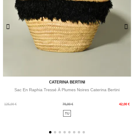
CATERINA BERTINI
Sac En Raphia Tressé À Plumes Noires Caterina Bertini
Prix
Prix
125,00 €
70,00 €
42,00 €
de
TU
base