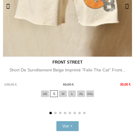
FRONT STREET
Short De Survêtement Beige Imprimé "Felix The Cat" Front...
Prix
Prix
139,00 €
60,00 €
30,00 €
de
XS
S
M
L
XL
XXL
base
Voir +