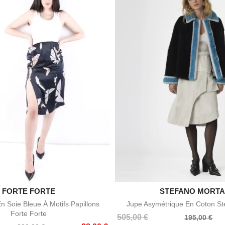

FORTE FORTE
STEFANO MORTA

Aperçu rapide
Aperçu rapid
n Soie Bleue À Motifs Papillons
Jupe Asymétrique En Coton St
Forte Forte
Prix
Prix
505,00 €
195,00 €