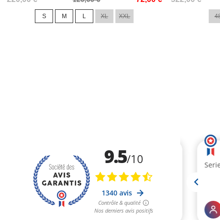
de
de
S
M
L
XL
XXL
4
base
base