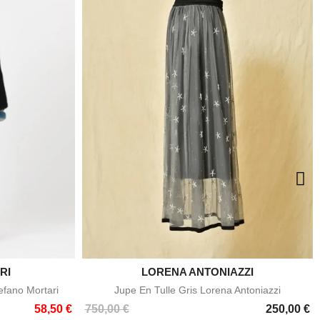
RI
LORENA ANTONIAZZI

e
Aperçu rapide
efano Mortari
Jupe En Tulle Gris Lorena Antoniazzi
Prix
58,50 €
750,00 €
250,00 €