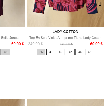

LADY COTTON
e
Aperçu rapide
t Bella Jones
Top En Soie Violet À Imprimé Floral Lady Cotton
Prix
Prix
60,00 €
240,00 €
60,00 €
120,00 €
de
XL
36
38
40
42
44
46
base