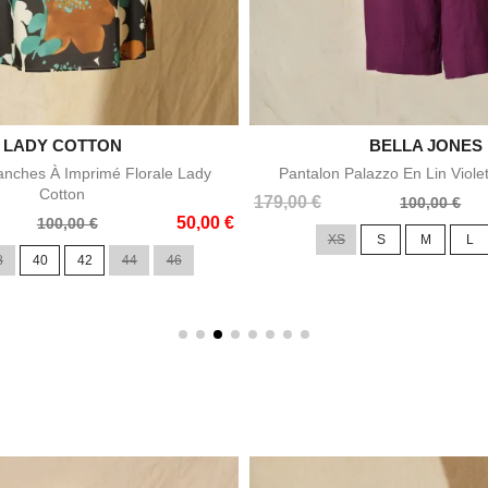

LADY COTTON

BELLA JONES
Aperçu rapide
Aperçu rapid
nches À Imprimé Florale Lady
Pantalon Palazzo En Lin Viole
Cotton
Prix
Prix
179,00 €
100,00 €
50,00 €
de
100,00 €
XS
S
M
L
base
8
40
42
44
46