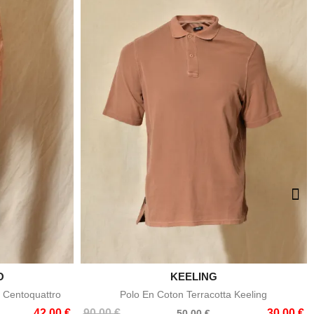
O

KEELING
e
Aperçu rapide
 Centoquattro
Polo En Coton Terracotta Keeling
Prix
Prix
42,00 €
90,00 €
30,00 €
50,00 €