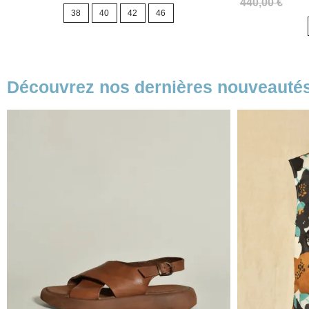
Prix
Prix
de
440,00 €
38
40
42
46
de
base
base
Découvrez nos dernières nouveauté