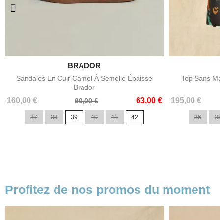

BRADOR
Aperçu rapide
Sandales En Cuir Camel À Semelle Épaisse
Top Sans Ma
Brador
Prix
Prix
Prix
Prix
160,00 €
63,00 €
195,00 €
90,00 €
de
de
37
38
39
40
41
42
36
3
base
base
Profitez de nos promos du moment