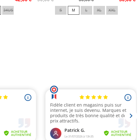
de
34US
S
M
L
XL
XXL
base