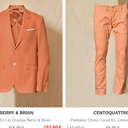

BERRY & BRIAN

CENTOQUATTR
Aperçu rapide
Aperçu rapid
n Lin Orange Berry & Brian
Pantalon Chino Corail En Coton
Prix
Prix
157,50 €
110,00 €
315,00 €
60,00 €