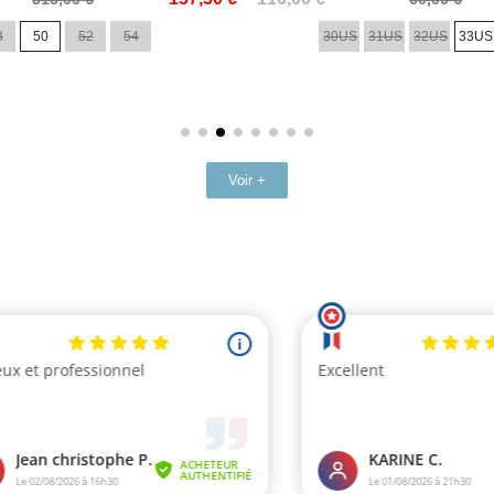
de
8
50
52
54
30US
31US
32US
33US
base
Voir +