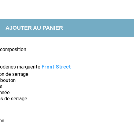
AJOUTER AU PANIER
t composition
roderies marguerite
Front Street
don de serrage
t bouton
es
onnée
ns de serrage
on