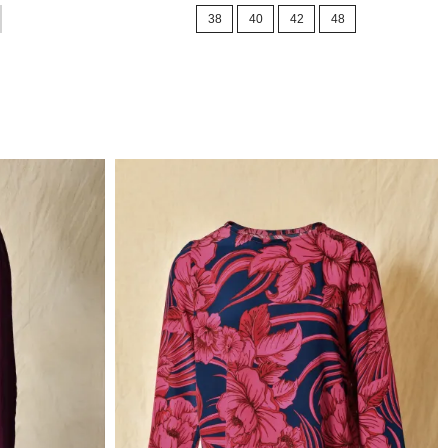
38
40
42
48