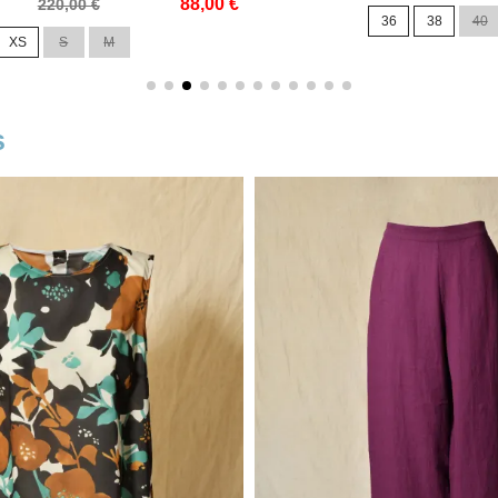
88,00 €
de
220,00 €
36
38
40
base
XS
S
M
s