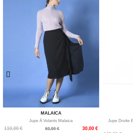

MALAICA
Aperçu rapide
Jupe À Volants Malaica
Jupe Droite E
Prix
Prix
110,00 €
30,00 €
60,00 €