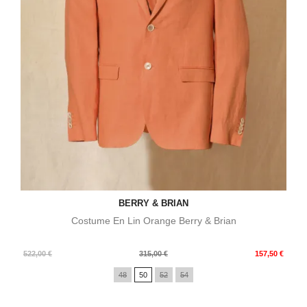
BERRY & BRIAN
Costume En Lin Orange Berry & Brian
Prix
Prix
522,00 €
315,00 €
157,50 €
de
48
50
52
54
base