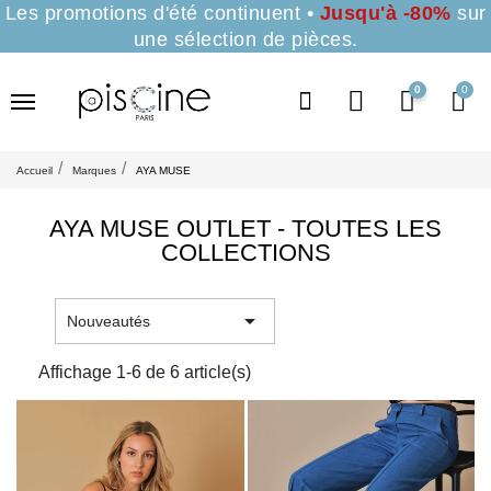
Les promotions d'été continuent •
Jusqu'à -80%
sur
une sélection de pièces.
0
Accueil
Marques
AYA MUSE
AYA MUSE OUTLET - TOUTES LES
COLLECTIONS

Nouveautés
Affichage 1-6 de 6 article(s)