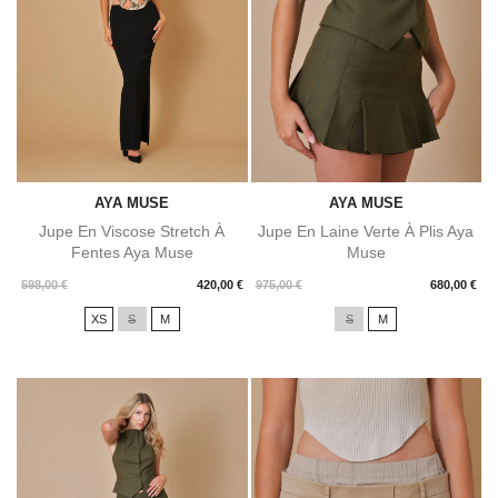
AYA MUSE
AYA MUSE
Jupe En Viscose Stretch À
Jupe En Laine Verte À Plis Aya
Fentes Aya Muse
Muse
Prix
Prix
598,00 €
420,00 €
975,00 €
680,00 €
XS
S
M
S
M