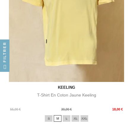
FILTRER
KEELING
T-Shirt En Coton Jaune Keeling
Prix
Prix
55,00 €
30,00 €
18,00 €
de
S
M
L
XL
XXL
base