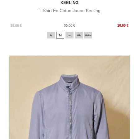
KEELING
T-Shirt En Coton Jaune Keeling
Prix
Prix
55,00 €
30,00 €
18,00 €
de
S
M
L
XL
XXL
base