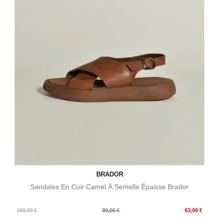
BRADOR
Sandales En Cuir Camel À Semelle Épaisse Brador
Prix
Prix
160,00 €
90,00 €
63,00 €