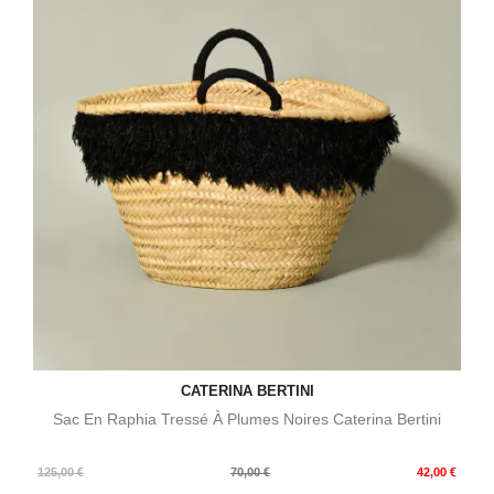
CATERINA BERTINI
Sac En Raphia Tressé À Plumes Noires Caterina Bertini
Prix
Prix
125,00 €
70,00 €
42,00 €
de