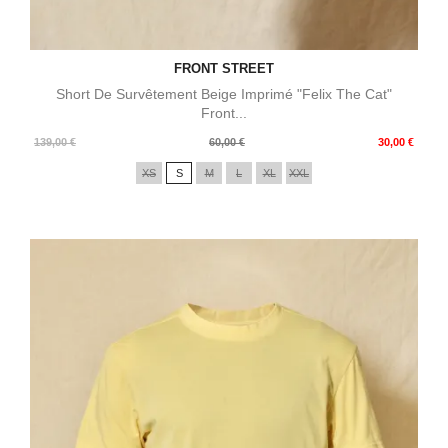
FRONT STREET
Short De Survêtement Beige Imprimé "Felix The Cat"
Front...
Prix
Prix
139,00 €
60,00 €
30,00 €
de
XS
S
M
L
XL
XXL
base