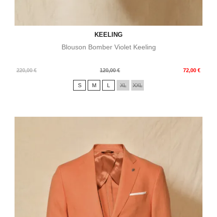
KEELING
Blouson Bomber Violet Keeling
Prix
Prix
220,00 €
120,00 €
72,00 €
de
S
M
L
XL
XXL
base