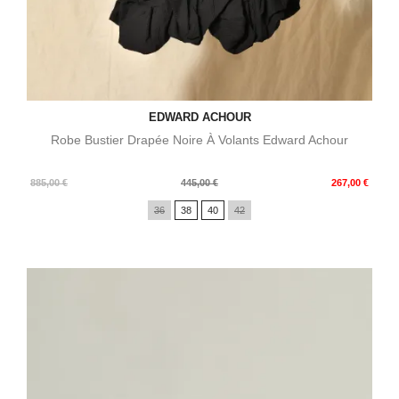
EDWARD ACHOUR
Robe Bustier Drapée Noire À Volants Edward Achour
Prix
Prix
885,00 €
445,00 €
267,00 €
de
36
38
40
42
base