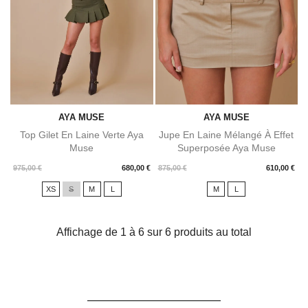
AYA MUSE
AYA MUSE
Top Gilet En Laine Verte Aya
Jupe En Laine Mélangé À Effet
Muse
Superposée Aya Muse
Prix
Prix
975,00 €
680,00 €
875,00 €
610,00 €
XS
S
M
L
M
L
Affichage de 1 à 6 sur 6 produits au total