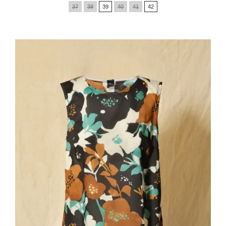
de
37
38
39
40
41
42
base