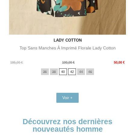
LADY COTTON
Top Sans Manches À Imprimé Florale Lady Cotton
Prix
Prix
195,00 €
100,00 €
50,00 €
de
36
38
40
42
44
46
base
Voir +
Découvrez nos dernières
nouveautés homme