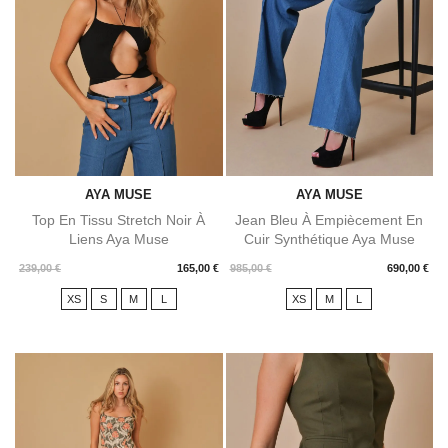
AYA MUSE
AYA MUSE
Top En Tissu Stretch Noir À
Jean Bleu À Empiècement En
Liens Aya Muse
Cuir Synthétique Aya Muse
Prix
Prix
239,00 €
165,00 €
985,00 €
690,00 €
XS
S
M
L
XS
M
L