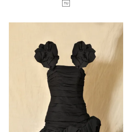
TU
base