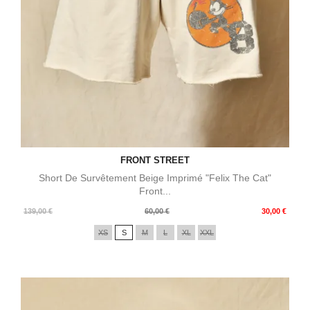
FRONT STREET
Short De Survêtement Beige Imprimé "Felix The Cat"
Front...
Prix
Prix
139,00 €
60,00 €
30,00 €
de
XS
S
M
L
XL
XXL
base