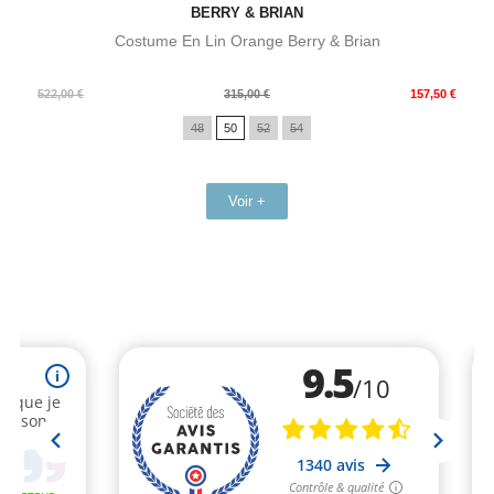
BERRY & BRIAN
Costume En Lin Orange Berry & Brian
Prix
Prix
522,00 €
315,00 €
157,50 €
de
48
50
52
54
base
Voir +