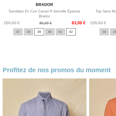

BRADOR
Aperçu rapide
Sandales En Cuir Camel À Semelle Épaisse
Top Sans Ma
Brador
Prix
Prix
Prix
Prix
160,00 €
63,00 €
195,00 €
90,00 €
de
de
37
38
39
40
41
42
36
3
base
base
Profitez de nos promos du moment