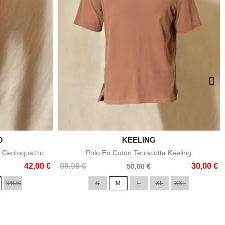
O

KEELING
e
Aperçu rapide
 Centoquattro
Polo En Coton Terracotta Keeling
Prix
Prix
42,00 €
90,00 €
30,00 €
50,00 €
de
34US
S
M
L
XL
XXL
base