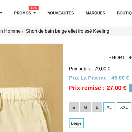
-80%
PROMOS
NOUVEAUTÉS
MARQUES
BOUTI
ain Homme
Short de bain beige effet froissé Keeling
SHORT DE
Prix public : 79,00 €
Prix La Piscine :
45,00 €
Prix remisé : 27,00 €
S
M
L
XL
XXL
Beige