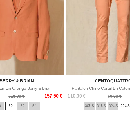

BERRY & BRIAN

CENTOQUATTR
Aperçu rapide
Aperçu rapid
n Lin Orange Berry & Brian
Pantalon Chino Corail En Coton
Prix
Prix
157,50 €
110,00 €
315,00 €
60,00 €
de
8
50
52
54
30US
31US
32US
33US
base