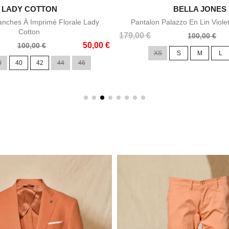

LADY COTTON

BELLA JONES
Aperçu rapide
Aperçu rapid
nches À Imprimé Florale Lady
Pantalon Palazzo En Lin Viole
Cotton
Prix
Prix
179,00 €
100,00 €
50,00 €
de
100,00 €
XS
S
M
L
base
8
40
42
44
46