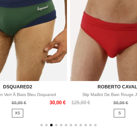

DSQUARED2
ROBERTO CAVAL

Aperçu rapide
Aperçu rapid
in Vert À Biais Bleu Dsquared
Slip Maillot De Bain Rouge J
Prix
Prix
30,00 €
125,00 €
60,00 €
50,00 €
de
XS
S
base