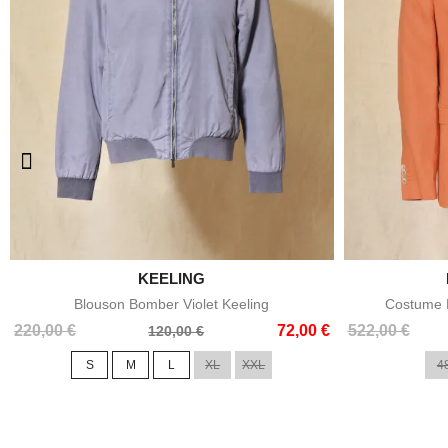

KEELING
Aperçu rapide
Blouson Bomber Violet Keeling
Costume E
Prix
Prix
Prix
Prix
220,00 €
72,00 €
522,00 €
120,00 €
de
de
S
M
L
XL
XXL
4
base
base