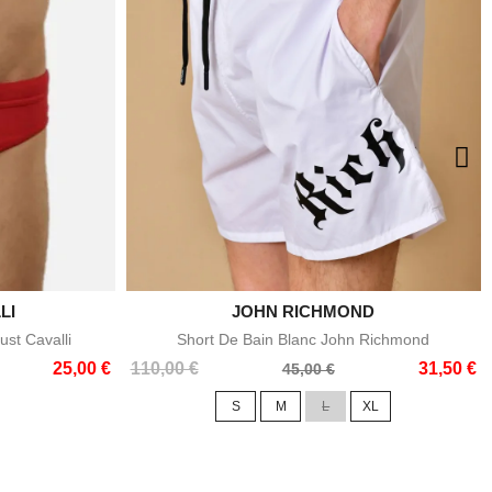
LI
JOHN RICHMOND

e
Aperçu rapide
ust Cavalli
Short De Bain Blanc John Richmond
Prix
Prix
25,00 €
110,00 €
31,50 €
45,00 €
de
S
M
L
XL
base