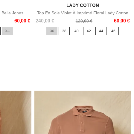

LADY COTTON
e
Aperçu rapide
t Bella Jones
Top En Soie Violet À Imprimé Floral Lady Cotton
Prix
Prix
60,00 €
240,00 €
60,00 €
120,00 €
de
XL
36
38
40
42
44
46
base