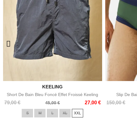

KEELING
Aperçu rapide
Short De Bain Bleu Foncé Effet Froissé Keeling
Slip De Ba
Prix
Prix
Prix
Prix
79,00 €
27,00 €
150,00 €
45,00 €
de
de
S
M
L
XL
XXL
base
base