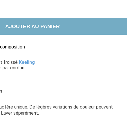
AJOUTER AU PANIER
t composition
t froissé 
Keeling
ge par cordon
n
actère unique. De légères variations de couleur peuvent 
. Laver séparément.
e