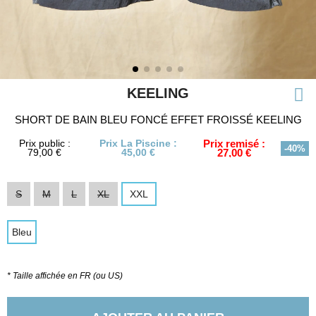
KEELING
SHORT DE BAIN BLEU FONCÉ EFFET FROISSÉ KEELING
Prix public :
Prix La Piscine :
Prix remisé :
-40%
79,00 €
45,00 €
27,00 €
S
M
L
XL
XXL
Bleu
* Taille affichée en FR (ou US)