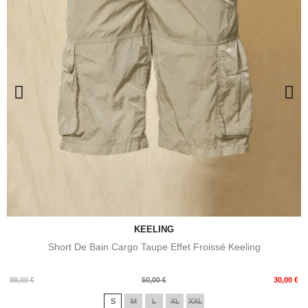
KEELING
Short De Bain Cargo Taupe Effet Froissé Keeling
Prix
Prix
89,00 €
50,00 €
30,00 €
de
S
M
L
XL
XXL
base