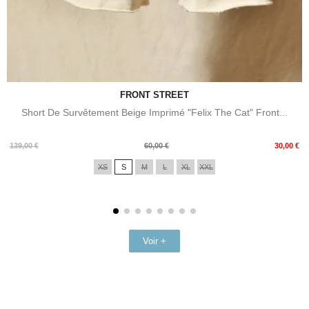
FRONT STREET
Short De Survêtement Beige Imprimé "Felix The Cat" Front...
Prix
Prix
139,00 €
60,00 €
30,00 €
de
XS
S
M
L
XL
XXL
base
Voir +