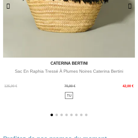
CATERINA BERTINI
Sac En Raphia Tressé À Plumes Noires Caterina Bertini
Prix
Prix
125,00 €
70,00 €
42,00 €
de
TU
base