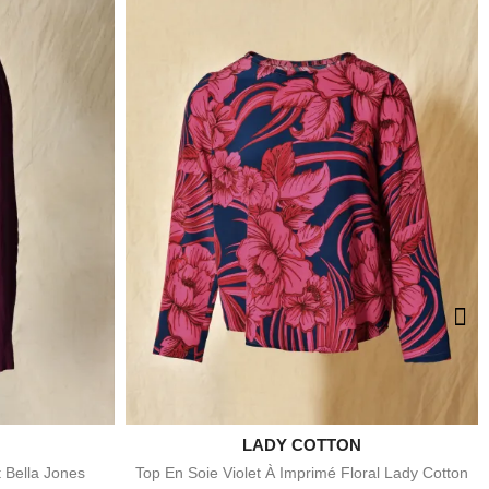

LADY COTTON
e
Aperçu rapide
t Bella Jones
Top En Soie Violet À Imprimé Floral Lady Cotton