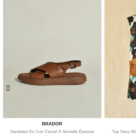

BRADOR
Aperçu rapide
Sandales En Cuir Camel À Semelle Épaisse
Top Sans Ma