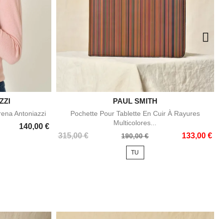
ZZI

PAUL SMITH
e
Aperçu rapide
rena Antoniazzi
Pochette Pour Tablette En Cuir À Rayures
Multicolores...
140,00 €
Prix
Prix
315,00 €
133,00 €
190,00 €
de
TU
base