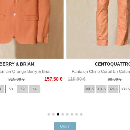

BERRY & BRIAN

CENTOQUATTR
Aperçu rapide
Aperçu rapid
n Lin Orange Berry & Brian
Pantalon Chino Corail En Coton
Prix
Prix
157,50 €
110,00 €
315,00 €
60,00 €
de
8
50
52
54
30US
31US
32US
33US
base
Voir +