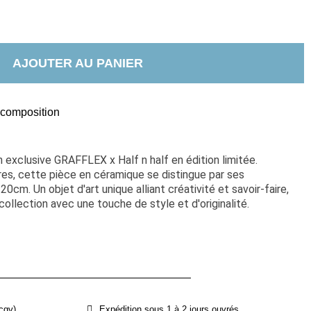
AJOUTER AU PANIER
t composition
 exclusive GRAFFLEX x Half n half en édition limitée. 
s, cette pièce en céramique se distingue par ses 
cm. Un objet d'art unique alliant créativité et savoir-faire, 
 collection avec une touche de style et d'originalité.
cgv)
Expédition sous 1 à 2 jours ouvrés