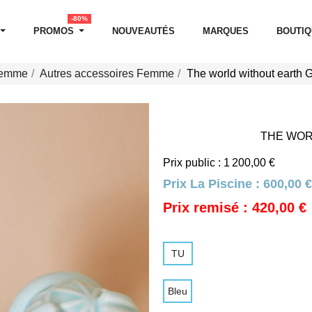
-80%
PROMOS
NOUVEAUTÉS
MARQUES
BOUTI
Femme
Autres accessoires Femme
The world without earth Gr
THE WOR
Prix public : 1 200,00 €
Prix La Piscine :
600,00 €
Prix remisé : 420,00 €
TU
Bleu