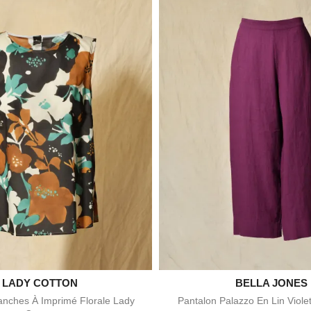

LADY COTTON

BELLA JONES
Aperçu rapide
Aperçu rapid
nches À Imprimé Florale Lady
Pantalon Palazzo En Lin Viole