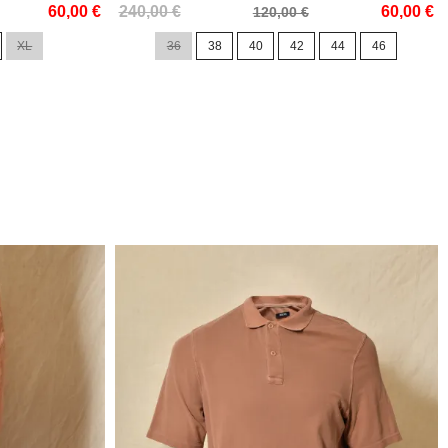
Prix
Prix
60,00 €
240,00 €
60,00 €
120,00 €
de
XL
36
38
40
42
44
46
base