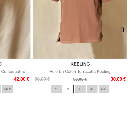
O

KEELING
e
Aperçu rapide
 Centoquattro
Polo En Coton Terracotta Keeling
Prix
Prix
42,00 €
90,00 €
30,00 €
50,00 €
de
34US
S
M
L
XL
XXL
base