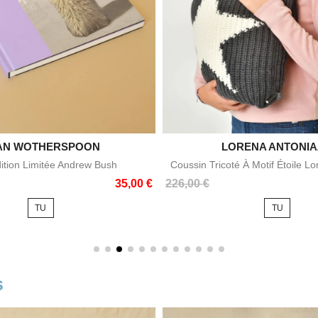
AN WOTHERSPOON

LORENA ANTONIA

Aperçu rapide
Aperçu rapid
dition Limitée Andrew Bush
Coussin Tricoté À Motif Étoile Lo
Prix
35,00 €
226,00 €
TU
TU
s