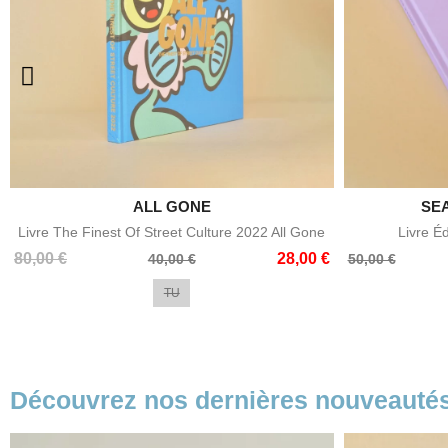

ALL GONE
SE
Aperçu rapide
Livre The Finest Of Street Culture 2022 All Gone
Livre É
Prix
Prix
Prix
Prix
80,00 €
28,00 €
40,00 €
50,00 €
de
de
TU
base
base
Découvrez nos dernières nouveauté