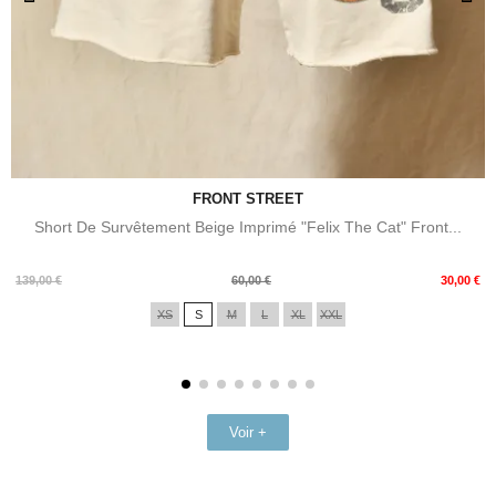
FRONT STREET
Short De Survêtement Beige Imprimé "Felix The Cat" Front...
Prix
Prix
139,00 €
60,00 €
30,00 €
de
XS
S
M
L
XL
XXL
base
Voir +