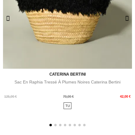
CATERINA BERTINI
Sac En Raphia Tressé À Plumes Noires Caterina Bertini
Prix
Prix
125,00 €
70,00 €
42,00 €
de
TU
base