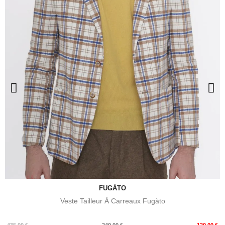
FUGÀTO
Veste Tailleur À Carreaux Fugàto
Prix
Prix