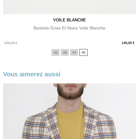
VOILE BLANCHE
Baskets Grise Et Noire Voile Blanche
Prix
226,00 €
140,00 €
42
43
44
45
Vous aimerez aussi