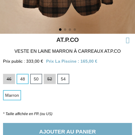
AT.P.CO
VESTE EN LAINE MARRON À CARREAUX AT.P.CO
Prix public : 333,00 €
Prix La Piscine :
165,00 €
46
48
50
52
54
Marron
* Taille affichée en FR (ou US)
AJOUTER AU PANIER