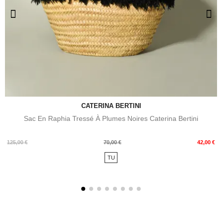
CATERINA BERTINI
Sac En Raphia Tressé À Plumes Noires Caterina Bertini
Prix
Prix
125,00 €
70,00 €
42,00 €
de
TU
base