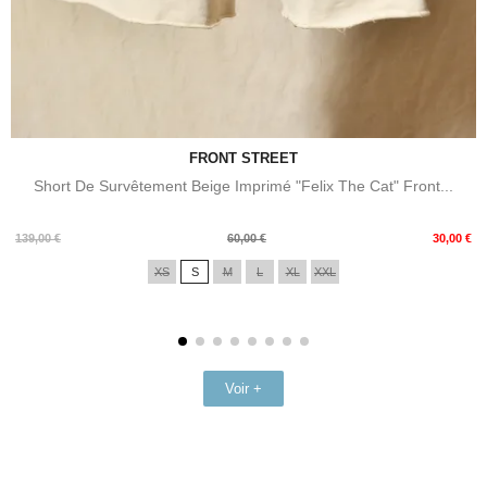
FRONT STREET
Short De Survêtement Beige Imprimé "Felix The Cat" Front...
Prix
Prix
139,00 €
60,00 €
30,00 €
de
XS
S
M
L
XL
XXL
base
Voir +