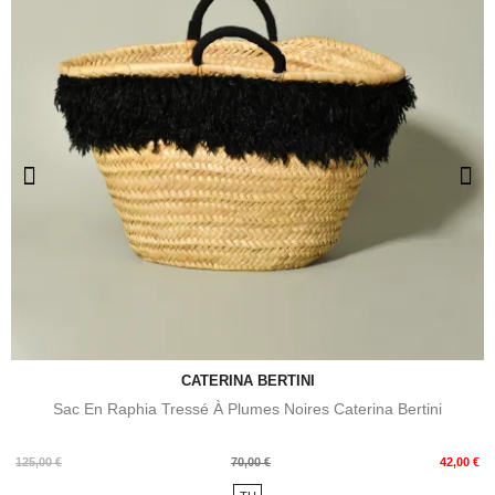
CATERINA BERTINI
Sac En Raphia Tressé À Plumes Noires Caterina Bertini
Prix
Prix
125,00 €
70,00 €
42,00 €
de