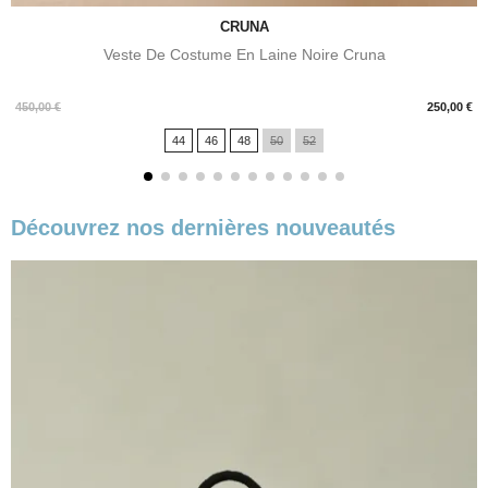
CRUNA
Veste De Costume En Laine Noire Cruna
Prix
450,00 €
250,00 €
44
46
48
50
52
Découvrez nos dernières nouveautés