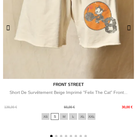
FRONT STREET
Short De Survêtement Beige Imprimé "Felix The Cat" Front...
Prix
Prix
139,00 €
60,00 €
30,00 €
de
XS
S
M
L
XL
XXL
base