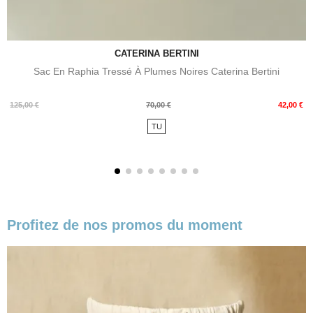
CATERINA BERTINI
Sac En Raphia Tressé À Plumes Noires Caterina Bertini
Prix
Prix
125,00 €
70,00 €
42,00 €
de
TU
base
Profitez de nos promos du moment