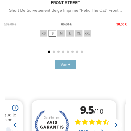
FRONT STREET
Short De Survêtement Beige Imprimé "Felix The Cat" Front...
Prix
Prix
139,00 €
60,00 €
30,00 €
de
XS
S
M
L
XL
XXL
base
Voir +