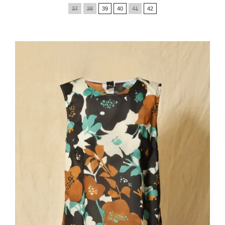
de
37
38
39
40
41
42
base