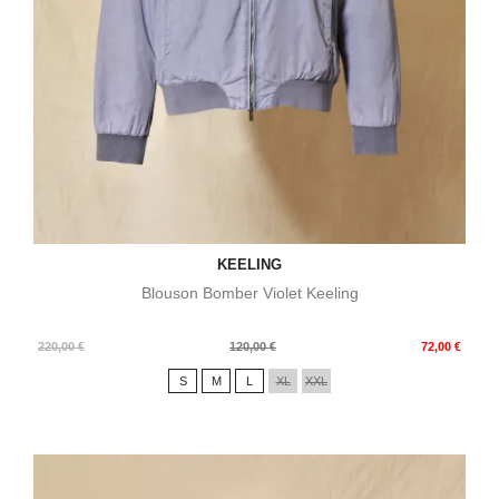
KEELING
Blouson Bomber Violet Keeling
Prix
Prix
220,00 €
120,00 €
72,00 €
de
S
M
L
XL
XXL
base