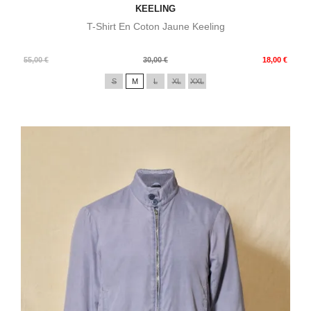
KEELING
T-Shirt En Coton Jaune Keeling
Prix
Prix
55,00 €
30,00 €
18,00 €
de
S
M
L
XL
XXL
base