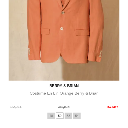
BERRY & BRIAN
Costume En Lin Orange Berry & Brian
Prix
Prix
522,00 €
315,00 €
157,50 €
de
48
50
52
54
base