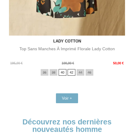
LADY COTTON
Top Sans Manches À Imprimé Florale Lady Cotton
Prix
Prix
195,00 €
100,00 €
50,00 €
de
36
38
40
42
44
46
base
Voir +
Découvrez nos dernières
nouveautés homme