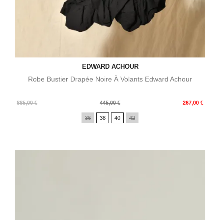
EDWARD ACHOUR
Robe Bustier Drapée Noire À Volants Edward Achour
Prix
Prix
885,00 €
445,00 €
267,00 €
de
36
38
40
42
base