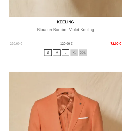
KEELING
Blouson Bomber Violet Keeling
Prix
Prix
220,00 €
120,00 €
72,00 €
de
S
M
L
XL
XXL
base