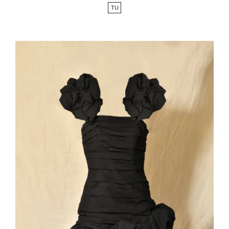
de
TU
base