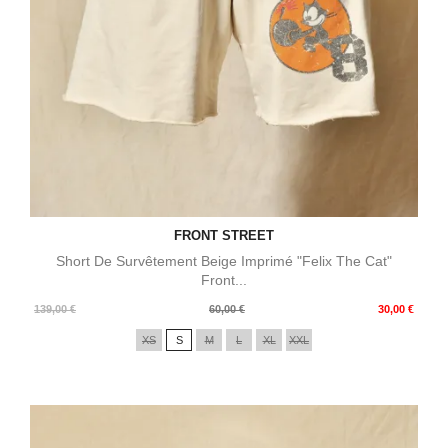
FRONT STREET
Short De Survêtement Beige Imprimé "Felix The Cat"
Front...
Prix
Prix
139,00 €
60,00 €
30,00 €
de
XS
S
M
L
XL
XXL
base