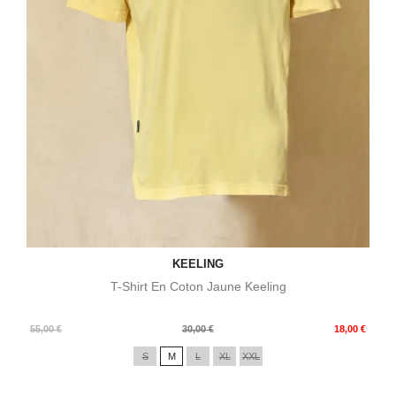
KEELING
T-Shirt En Coton Jaune Keeling
Prix
Prix
55,00 €
30,00 €
18,00 €
de
S
M
L
XL
XXL
base