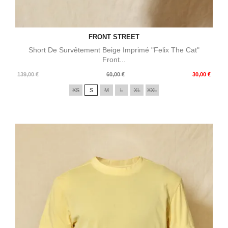
FRONT STREET
Short De Survêtement Beige Imprimé "Felix The Cat"
Front...
Prix
Prix
139,00 €
60,00 €
30,00 €
de
XS
S
M
L
XL
XXL
base