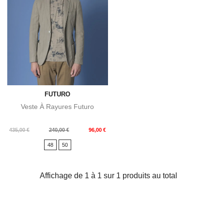
FUTURO
Veste À Rayures Futuro
Prix
Prix
435,00 €
240,00 €
96,00 €
de
48
50
base
Affichage de 1 à 1 sur 1 produits au total