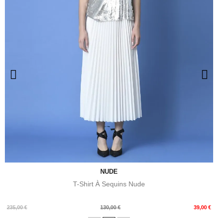
NUDE
T-Shirt À Sequins Nude
Prix
Prix
235,00 €
130,00 €
39,00 €
de