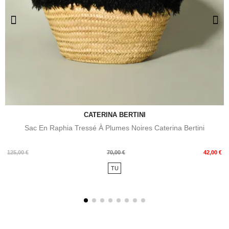
CATERINA BERTINI
Sac En Raphia Tressé À Plumes Noires Caterina Bertini
Prix
Prix
125,00 €
70,00 €
42,00 €
de
TU
base