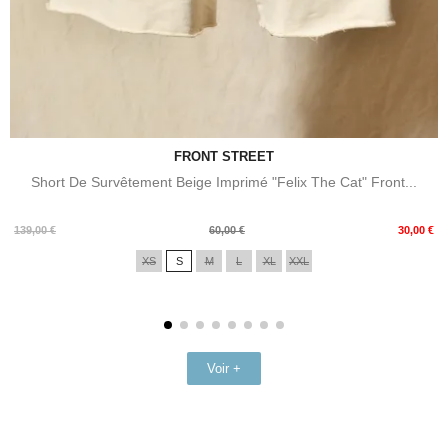
FRONT STREET
Short De Survêtement Beige Imprimé "Felix The Cat" Front...
Prix
Prix
139,00 €
60,00 €
30,00 €
de
XS
S
M
L
XL
XXL
base
Voir +