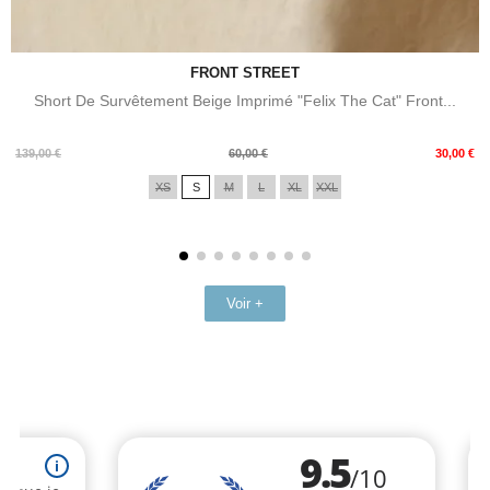
FRONT STREET
Short De Survêtement Beige Imprimé "Felix The Cat" Front...
Prix
Prix
139,00 €
60,00 €
30,00 €
de
XS
S
M
L
XL
XXL
base
Voir +