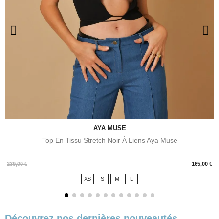
AYA MUSE
Top En Tissu Stretch Noir À Liens Aya Muse
Prix
239,00 €
165,00 €
XS
S
M
L
Découvrez nos dernières nouveautés