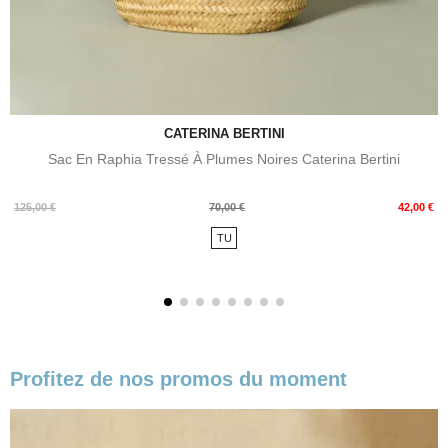
CATERINA BERTINI
Sac En Raphia Tressé À Plumes Noires Caterina Bertini
Prix
Prix
125,00 €
70,00 €
42,00 €
de
TU
base
Profitez de nos promos du moment