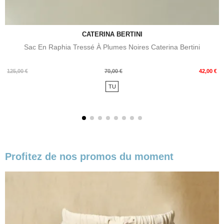
CATERINA BERTINI
Sac En Raphia Tressé À Plumes Noires Caterina Bertini
Prix
Prix
125,00 €
70,00 €
42,00 €
de
TU
base
Profitez de nos promos du moment