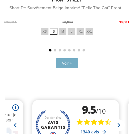
FRONT STREET
Short De Survêtement Beige Imprimé "Felix The Cat" Front...
Prix
Prix
139,00 €
60,00 €
30,00 €
de
XS
S
M
L
XL
XXL
base
Voir +