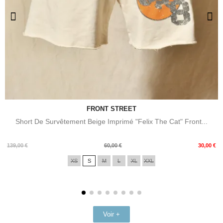
FRONT STREET
Short De Survêtement Beige Imprimé "Felix The Cat" Front...
Prix
Prix
139,00 €
60,00 €
30,00 €
de
XS
S
M
L
XL
XXL
base
Voir +