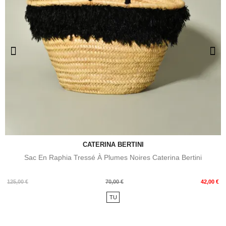
CATERINA BERTINI
Sac En Raphia Tressé À Plumes Noires Caterina Bertini
Prix
Prix
125,00 €
70,00 €
42,00 €
de
TU
base