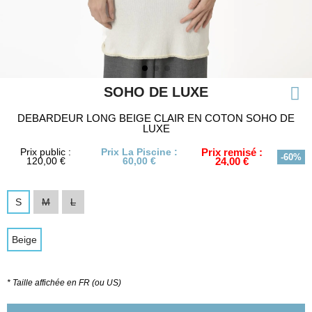
SOHO DE LUXE
DEBARDEUR LONG BEIGE CLAIR EN COTON SOHO DE
LUXE
Prix public :
Prix La Piscine :
Prix remisé :
-60%
120,00 €
60,00 €
24,00 €
S
M
L
Beige
* Taille affichée en FR (ou US)