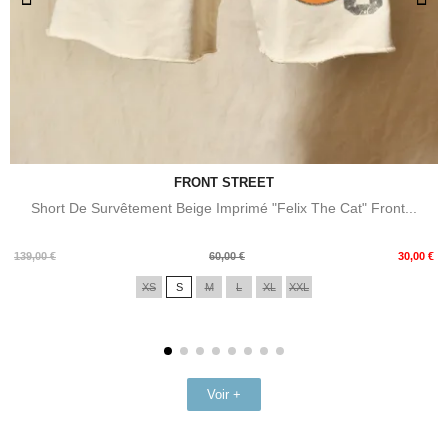
FRONT STREET
Short De Survêtement Beige Imprimé "Felix The Cat" Front...
Prix
Prix
139,00 €
60,00 €
30,00 €
de
XS
S
M
L
XL
XXL
base
Voir +