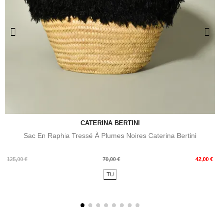
CATERINA BERTINI
Sac En Raphia Tressé À Plumes Noires Caterina Bertini
Prix
Prix
125,00 €
70,00 €
42,00 €
de
TU
base