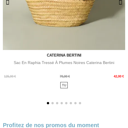
CATERINA BERTINI
Sac En Raphia Tressé À Plumes Noires Caterina Bertini
Prix
Prix
125,00 €
70,00 €
42,00 €
de
TU
base
Profitez de nos promos du moment