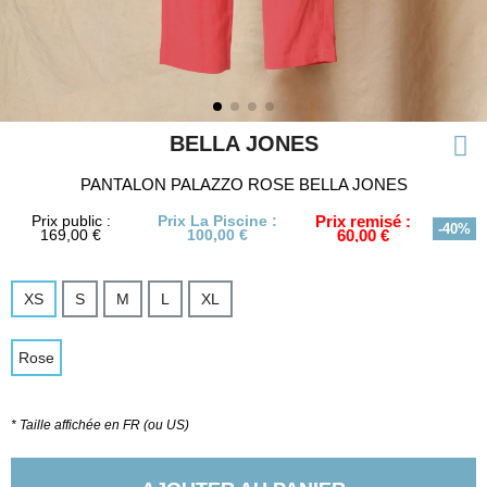
BELLA JONES
PANTALON PALAZZO ROSE BELLA JONES
Prix public :
Prix La Piscine :
Prix remisé :
-40%
169,00 €
100,00 €
60,00 €
XS
S
M
L
XL
Rose
* Taille affichée en FR (ou US)