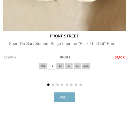
FRONT STREET
Short De Survêtement Beige Imprimé "Felix The Cat" Front...
Prix
Prix
139,00 €
60,00 €
30,00 €
de
XS
S
M
L
XL
XXL
base
Voir +