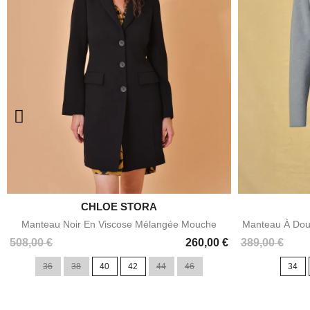

CHLOE STORA
Aperçu rapide
Manteau Noir En Viscose Mélangée Mouche
Manteau À Dou
Prix
Prix
508,00 €
260,00 €
389,00 €
36
38
40
42
44
46
34