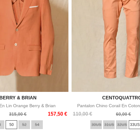

BERRY & BRIAN

CENTOQUATTR
Aperçu rapide
Aperçu rapid
n Lin Orange Berry & Brian
Pantalon Chino Corail En Coton
Prix
Prix
157,50 €
110,00 €
315,00 €
60,00 €
de
8
50
52
54
30US
31US
32US
33US
base