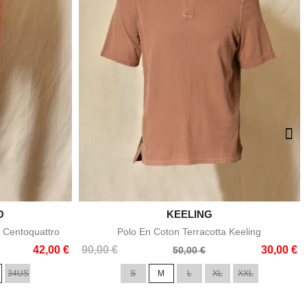
O

KEELING
e
Aperçu rapide
 Centoquattro
Polo En Coton Terracotta Keeling
Prix
Prix
42,00 €
90,00 €
30,00 €
50,00 €
de
34US
S
M
L
XL
XXL
base