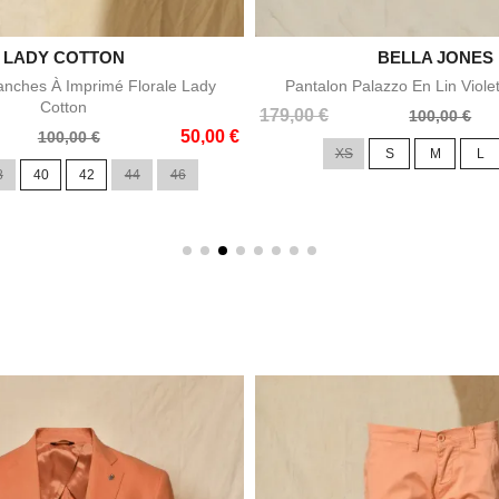

LADY COTTON

BELLA JONES
Aperçu rapide
Aperçu rapid
nches À Imprimé Florale Lady
Pantalon Palazzo En Lin Viole
Cotton
Prix
Prix
179,00 €
100,00 €
50,00 €
de
100,00 €
XS
S
M
L
base
8
40
42
44
46