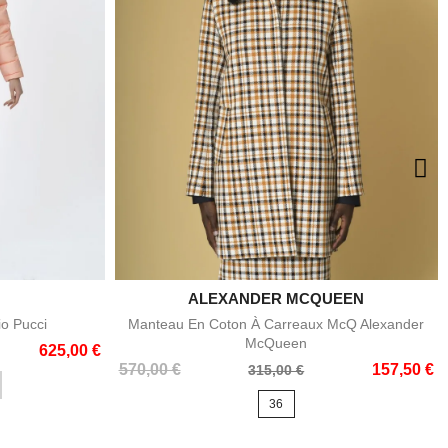
ALEXANDER MCQUEEN

e
Aperçu rapide
io Pucci
Manteau En Coton À Carreaux McQ Alexander
McQueen
625,00 €
Prix
Prix
570,00 €
157,50 €
315,00 €
de
36
base