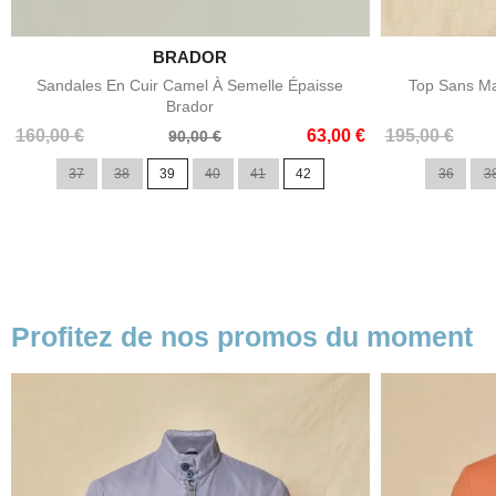

BRADOR
Aperçu rapide
Sandales En Cuir Camel À Semelle Épaisse
Top Sans Ma
Brador
Prix
Prix
Prix
Prix
160,00 €
63,00 €
195,00 €
90,00 €
de
de
37
38
39
40
41
42
36
3
base
base
Profitez de nos promos du moment