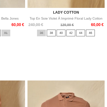

LADY COTTON
e
Aperçu rapide
t Bella Jones
Top En Soie Violet À Imprimé Floral Lady Cotton
Prix
Prix
60,00 €
240,00 €
60,00 €
120,00 €
de
XL
36
38
40
42
44
46
base