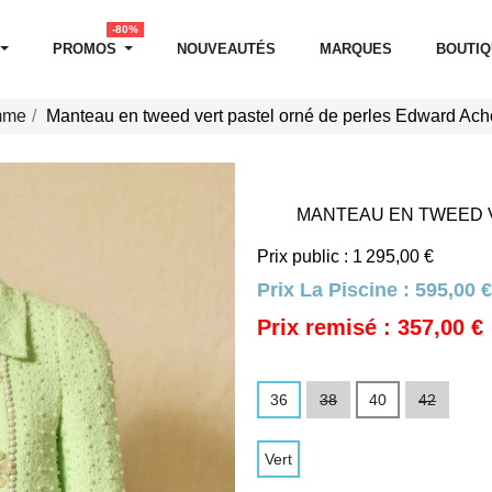
-80%
PROMOS
NOUVEAUTÉS
MARQUES
BOUTI
mme
Manteau en tweed vert pastel orné de perles Edward Ach
MANTEAU EN TWEED 
Prix public : 1 295,00 €
Prix La Piscine :
595,00 €
Prix remisé : 357,00 €
36
38
40
42
Vert