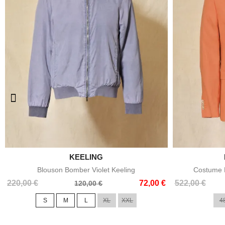

KEELING
Aperçu rapide
Blouson Bomber Violet Keeling
Costume E
Prix
Prix
Prix
Prix
220,00 €
72,00 €
522,00 €
120,00 €
de
de
S
M
L
XL
XXL
4
base
base