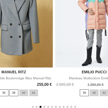

MANUEL RITZ

EMILIO PUCCI
Aperçu rapide
Aperçu rapid
ble Boutonnage Bleu Manuel Ritz
Manteau Multicolore Emil
Prix
Prix
255,00 €
2 500,00 €
1 250,00 €
de
36
38
40
42
36
40
42
base