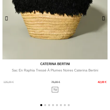
CATERINA BERTINI
Sac En Raphia Tressé À Plumes Noires Caterina Bertini
Prix
Prix
125,00 €
70,00 €
42,00 €
de
TU
base