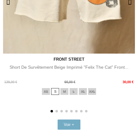
FRONT STREET
Short De Survêtement Beige Imprimé "Felix The Cat" Front...
Prix
Prix
139,00 €
60,00 €
30,00 €
de
XS
S
M
L
XL
XXL
base
Voir +