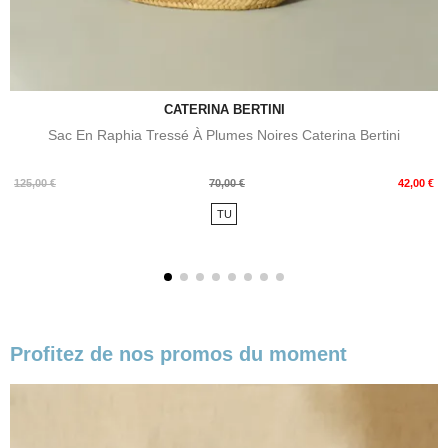
CATERINA BERTINI
Sac En Raphia Tressé À Plumes Noires Caterina Bertini
Prix
Prix
125,00 €
70,00 €
42,00 €
de
TU
base
Profitez de nos promos du moment