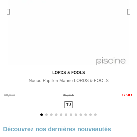
LORDS & FOOLS
Noeud Papillon Marine LORDS & FOOLS
Prix
Prix
90,00 €
35,00 €
17,50 €
de
TU
base
Découvrez nos dernières nouveautés