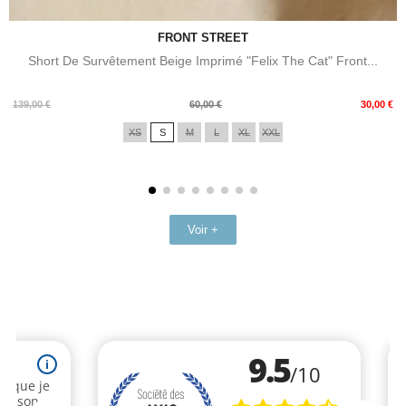
FRONT STREET
Short De Survêtement Beige Imprimé "Felix The Cat" Front...
Prix
Prix
139,00 €
60,00 €
30,00 €
de
XS
S
M
L
XL
XXL
base
Voir +