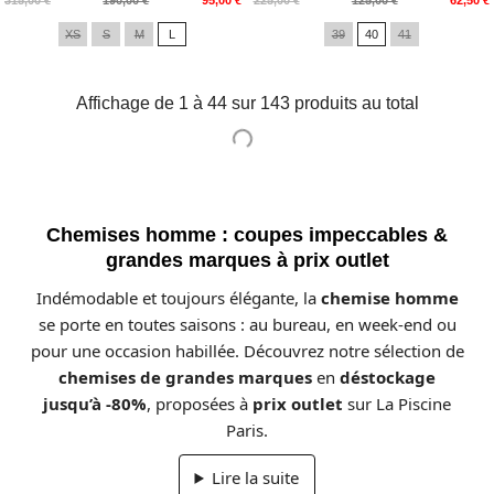
de
de
XS
S
M
L
39
40
41
base
base
Affichage de 1 à 44 sur 143 produits au total
Chemises homme : coupes impeccables &
grandes marques à prix outlet
Indémodable et toujours élégante, la
chemise homme
se porte en toutes saisons : au bureau, en week-end ou
pour une occasion habillée. Découvrez notre sélection de
chemises de grandes marques
en
déstockage
jusqu’à -80%
, proposées à
prix outlet
sur La Piscine
Paris.
Lire la suite