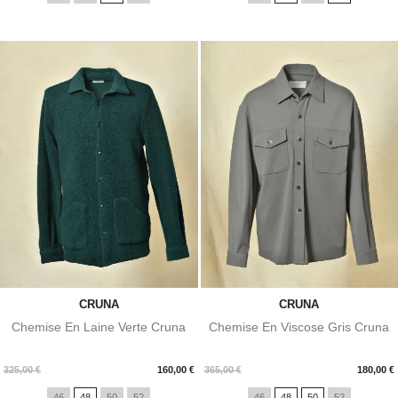
CRUNA
CRUNA
Chemise En Laine Verte Cruna
Chemise En Viscose Gris Cruna
Prix
Prix
325,00 €
160,00 €
365,00 €
180,00 €
46
48
50
52
46
48
50
52