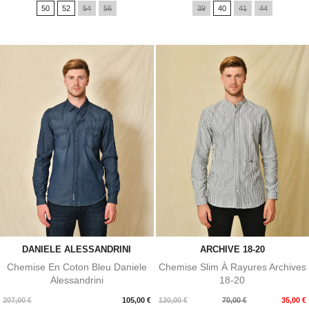
50
52
54
56
39
40
41
44
DANIELE ALESSANDRINI
ARCHIVE 18-20
Chemise En Coton Bleu Daniele
Chemise Slim À Rayures Archives
Alessandrini
18-20
Prix
Prix
Prix
207,00 €
105,00 €
130,00 €
70,00 €
35,00 €