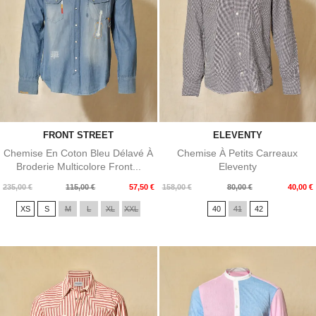
FRONT STREET
ELEVENTY
Chemise En Coton Bleu Délavé À
Chemise À Petits Carreaux
Broderie Multicolore Front...
Eleventy
Prix
Prix
Prix
Prix
235,00 €
115,00 €
57,50 €
158,00 €
80,00 €
40,00 €
de
de
XS
S
M
L
XL
XXL
40
41
42
base
base