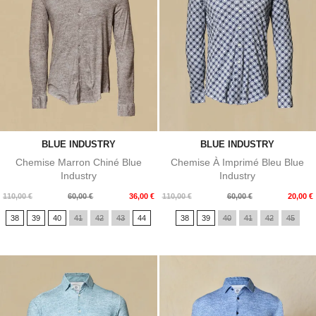
BLUE INDUSTRY
BLUE INDUSTRY
Chemise Marron Chiné Blue
Chemise À Imprimé Bleu Blue
Industry
Industry
Prix
Prix
Prix
Prix
110,00 €
60,00 €
36,00 €
110,00 €
60,00 €
20,00 €
de
de
38
39
40
41
42
43
44
38
39
40
41
42
45
base
base