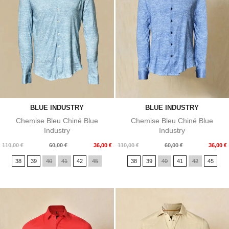
BLUE INDUSTRY
BLUE INDUSTRY
Chemise Bleu Chiné Blue
Chemise Bleu Chiné Blue
Industry
Industry
Prix
Prix
Prix
Prix
110,00 €
60,00 €
36,00 €
110,00 €
60,00 €
36,00 €
de
de
38
39
40
41
42
45
38
39
40
41
42
45
base
base