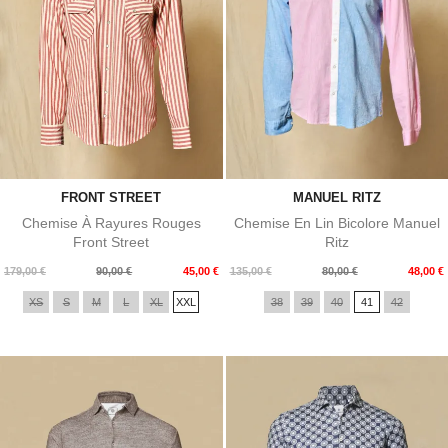
FRONT STREET
MANUEL RITZ
Chemise À Rayures Rouges
Chemise En Lin Bicolore Manuel
Front Street
Ritz
Prix
Prix
Prix
Prix
179,00 €
90,00 €
45,00 €
135,00 €
80,00 €
48,00 €
de
de
XS
S
M
L
XL
XXL
38
39
40
41
42
base
base