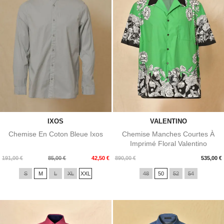
IXOS
VALENTINO
Chemise En Coton Bleue Ixos
Chemise Manches Courtes À
Imprimé Floral Valentino
Prix
Prix
Prix
191,00 €
85,00 €
42,50 €
890,00 €
535,00 €
de
S
M
L
XL
XXL
48
50
52
54
base