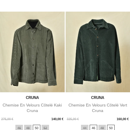
CRUNA
CRUNA
Chemise En Velours Côtelé Kaki
Chemise En Velours Côtelé Vert
Cruna
Cruna
Prix
Prix
275,00 €
140,00 €
325,00 €
160,00 €
46
48
50
52
44
46
48
50