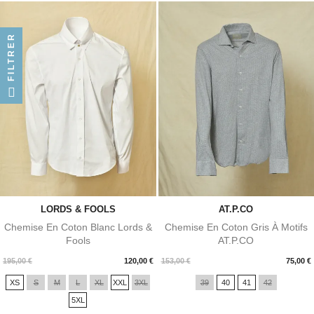
FILTRER
LORDS & FOOLS
AT.P.CO
Chemise En Coton Blanc Lords &
Chemise En Coton Gris À Motifs
Fools
AT.P.CO
Prix
Prix
195,00 €
120,00 €
153,00 €
75,00 €
XS
S
M
L
XL
XXL
3XL
39
40
41
42
5XL