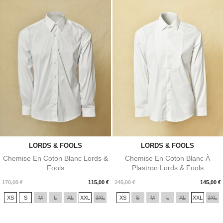
LORDS & FOOLS
LORDS & FOOLS
Chemise En Coton Blanc Lords &
Chemise En Coton Blanc À
Fools
Plastron Lords & Fools
Prix
Prix
170,00 €
115,00 €
245,00 €
145,00 €
XS
S
M
L
XL
XXL
3XL
XS
S
M
L
XL
XXL
3XL