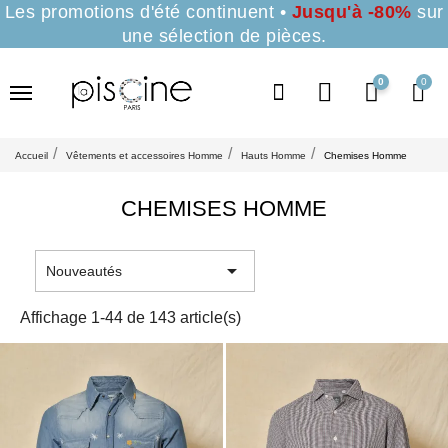
Les promotions d'été continuent •
Jusqu'à -80%
sur
une sélection de pièces.
0
Accueil
Vêtements et accessoires Homme
Hauts Homme
Chemises Homme
CHEMISES HOMME

Nouveautés
Affichage 1-44 de 143 article(s)