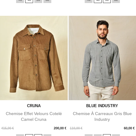
CRUNA
BLUE INDUSTRY
Chemise Effet Velours Cotelé
Chemise À Carreaux Gris Blue
Camel Cruna
Industry
Prix
Prix
415,00 €
200,00 €
110,00 €
60,00 €