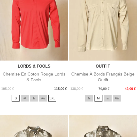
LORDS & FOOLS
OUTFIT
Chemise En Coton Rouge Lords
Chemise À Bords Frangés Beige
& Fools
Outift
Prix
Prix
Prix
195,00 €
115,00 €
138,00 €
70,00 €
42,00 €
de
S
M
L
XL
3XL
S
M
L
XL
base