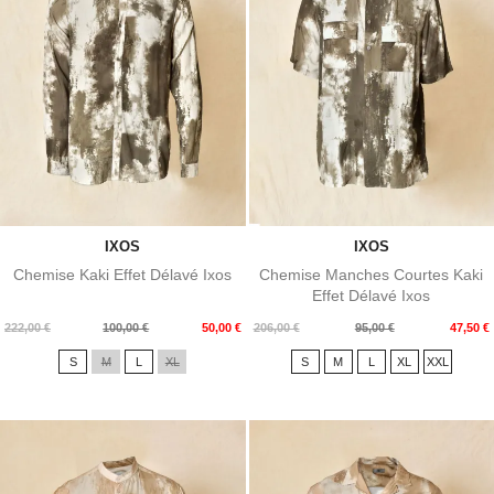
IXOS
IXOS
Chemise Kaki Effet Délavé Ixos
Chemise Manches Courtes Kaki
Effet Délavé Ixos
Prix
Prix
Prix
Prix
222,00 €
100,00 €
50,00 €
206,00 €
95,00 €
47,50 €
de
de
S
M
L
XL
S
M
L
XL
XXL
base
base