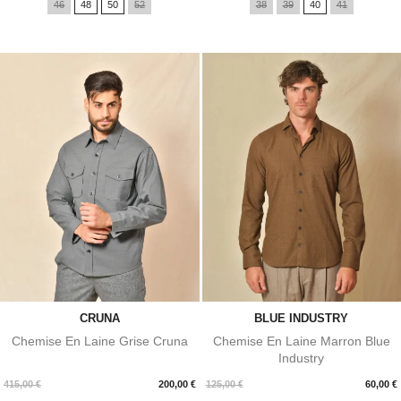
46
48
50
52
38
39
40
41
CRUNA
BLUE INDUSTRY
Chemise En Laine Grise Cruna
Chemise En Laine Marron Blue
Industry
Prix
Prix
415,00 €
200,00 €
125,00 €
60,00 €