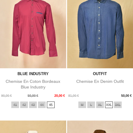
BLUE INDUSTRY
OUTFIT
Chemise En Coton Bordeaux
Chemise En Denim Outfit
Blue Industry
Prix
Prix
Prix
90,00 €
50,00 €
20,00 €
81,00 €
50,00 €
de
41
42
43
44
45
M
L
XL
XXL
3XL
base