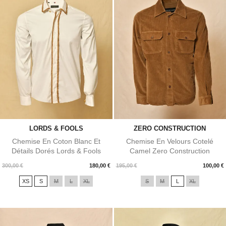
LORDS & FOOLS
ZERO CONSTRUCTION
Chemise En Coton Blanc Et
Chemise En Velours Cotelé
Détails Dorés Lords & Fools
Camel Zero Construction
Prix
Prix
300,00 €
180,00 €
195,00 €
100,00 €
XS
S
M
L
XL
S
M
L
XL