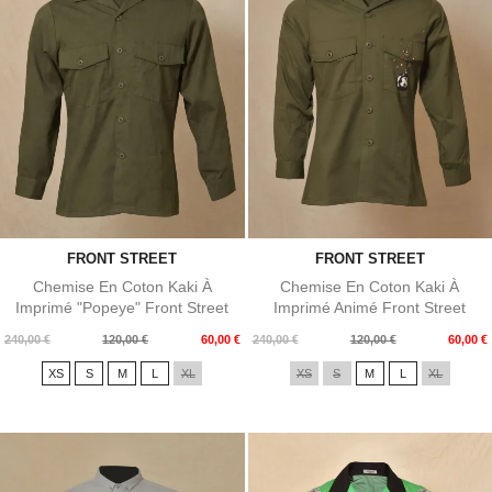
FRONT STREET
FRONT STREET
Chemise En Coton Kaki À
Chemise En Coton Kaki À
Imprimé "Popeye" Front Street
Imprimé Animé Front Street
Prix
Prix
Prix
Prix
240,00 €
120,00 €
60,00 €
240,00 €
120,00 €
60,00 €
de
de
XS
S
M
L
XL
XS
S
M
L
XL
base
base