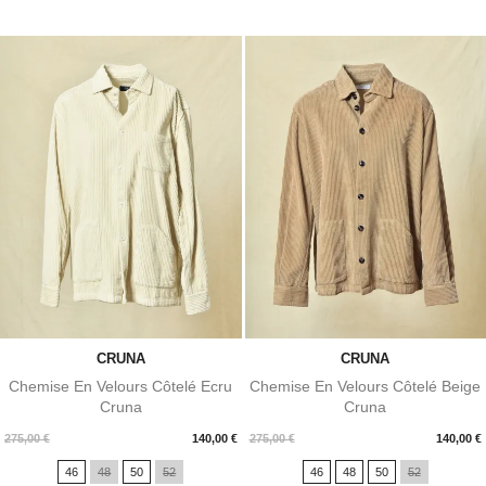
CRUNA
CRUNA
Chemise En Velours Côtelé Ecru
Chemise En Velours Côtelé Beige
Cruna
Cruna
Prix
Prix
275,00 €
140,00 €
275,00 €
140,00 €
46
48
50
52
46
48
50
52