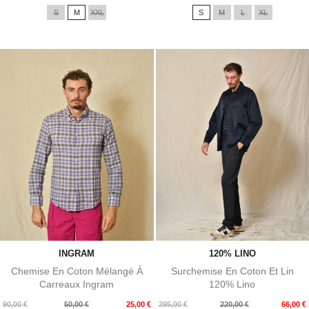
de
S
M
XXL
S
M
L
XL
base
INGRAM
120% LINO
Chemise En Coton Mélangé À
Surchemise En Coton Et Lin
Carreaux Ingram
120% Lino
Prix
Prix
Prix
Prix
90,00 €
50,00 €
25,00 €
395,00 €
220,00 €
66,00 €