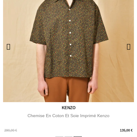
KENZO
Chemise En Coton Et Soie Imprimé Kenzo
Prix
290,00 €
135,00 €