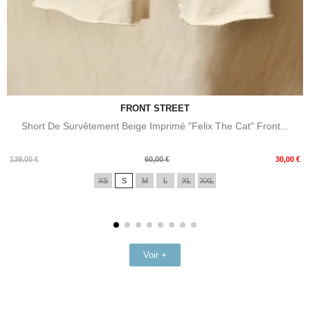
FRONT STREET
Short De Survêtement Beige Imprimé "Felix The Cat" Front...
Prix
Prix
139,00 €
60,00 €
30,00 €
de
XS
S
M
L
XL
XXL
base
Voir +