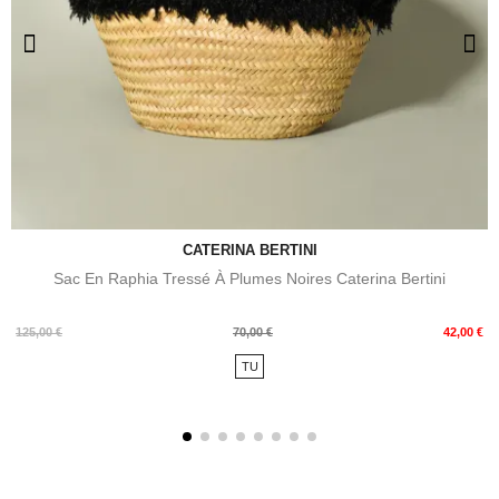
CATERINA BERTINI
Sac En Raphia Tressé À Plumes Noires Caterina Bertini
Prix
Prix
125,00 €
70,00 €
42,00 €
de
TU
base