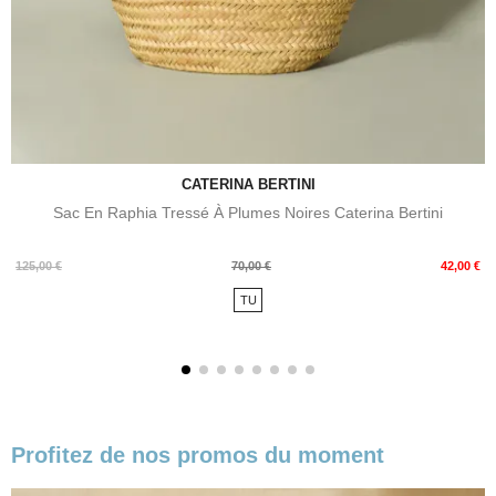
CATERINA BERTINI
Sac En Raphia Tressé À Plumes Noires Caterina Bertini
Prix
Prix
125,00 €
70,00 €
42,00 €
de
TU
base
Profitez de nos promos du moment