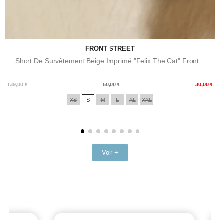
FRONT STREET
Short De Survêtement Beige Imprimé "Felix The Cat" Front...
Prix
Prix
139,00 €
60,00 €
30,00 €
de
XS
S
M
L
XL
XXL
base
Voir +