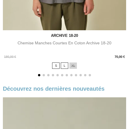
ARCHIVE 18-20
Chemise Manches Courtes En Coton Archive 18-20
Prix
180,00 €
70,00 €
S
L
XL
Découvrez nos dernières nouveautés