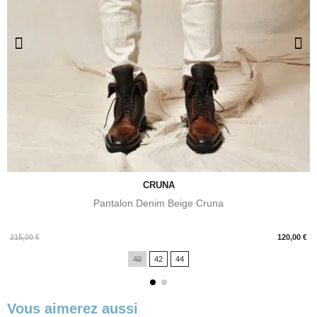
CRUNA
Pantalon Denim Beige Cruna
Prix
215,00 €
120,00 €
40
42
44
Vous aimerez aussi