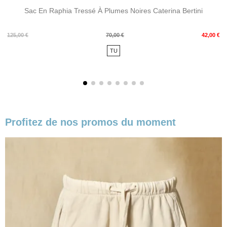
Sac En Raphia Tressé À Plumes Noires Caterina Bertini
Prix
Prix
125,00 €
70,00 €
42,00 €
de
TU
base
Profitez de nos promos du moment