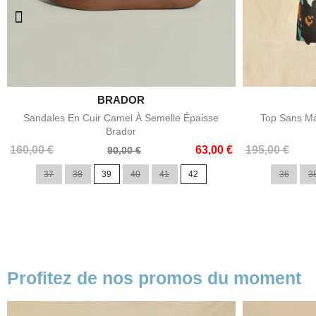

BRADOR
Aperçu rapide
Sandales En Cuir Camel À Semelle Épaisse
Top Sans Ma
Brador
Prix
Prix
Prix
Prix
160,00 €
63,00 €
195,00 €
90,00 €
de
de
37
38
39
40
41
42
36
3
base
base
Profitez de nos promos du moment