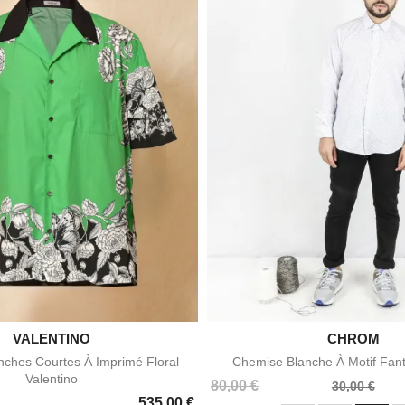

VALENTINO

CHROM
Aperçu rapide
Aperçu rapid
ches Courtes À Imprimé Floral
Chemise Blanche À Motif Fan
Valentino
Prix
Prix
80,00 €
30,00 €
535,00 €
de