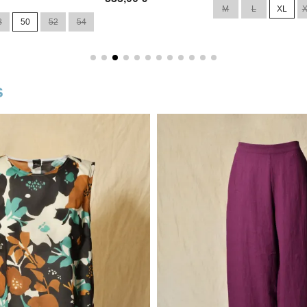
M
L
XL
base
8
50
52
54
s