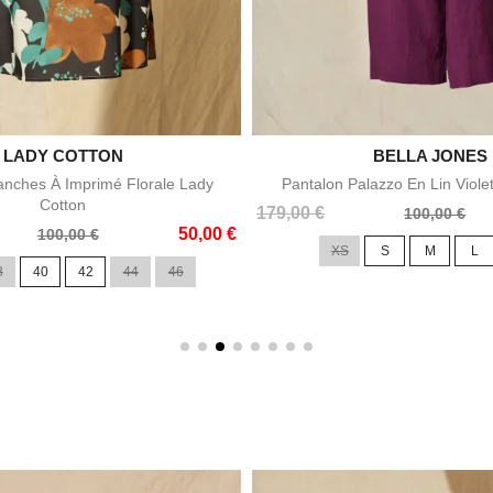

LADY COTTON

BELLA JONES
Aperçu rapide
Aperçu rapid
nches À Imprimé Florale Lady
Pantalon Palazzo En Lin Viole
Cotton
Prix
Prix
179,00 €
100,00 €
50,00 €
de
100,00 €
XS
S
M
L
base
8
40
42
44
46