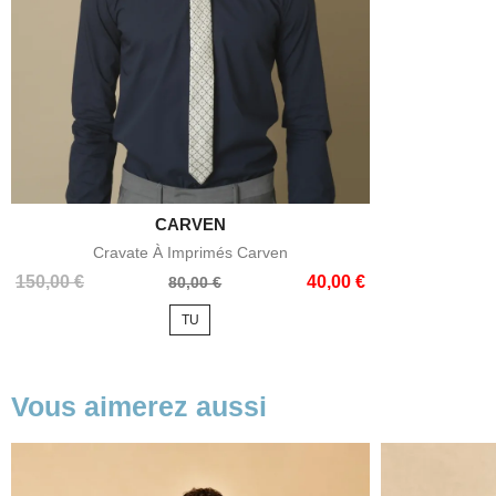

CARVEN
Aperçu rapide
Cravate À Imprimés Carven
Prix
Prix
150,00 €
40,00 €
80,00 €
de
TU
base
Vous aimerez aussi