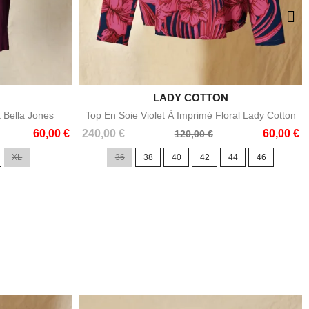

LADY COTTON
e
Aperçu rapide
t Bella Jones
Top En Soie Violet À Imprimé Floral Lady Cotton
Prix
Prix
60,00 €
240,00 €
60,00 €
120,00 €
de
XL
36
38
40
42
44
46
base