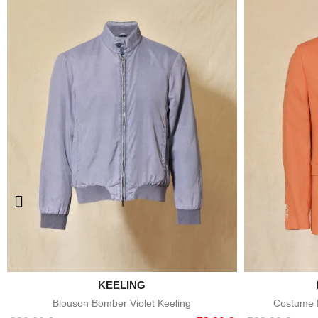

KEELING
Aperçu rapide
Blouson Bomber Violet Keeling
Costume E