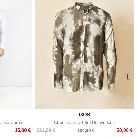

IXOS
e
Aperçu rapide
taisie Chrom
Chemise Kaki Effet Délavé Ixos
Prix
Prix
15,00 €
222,00 €
50,00 €
100,00 €
de