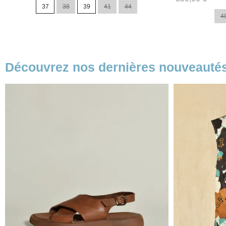
37
38
39
41
44
base
4
Découvrez nos dernières nouveauté