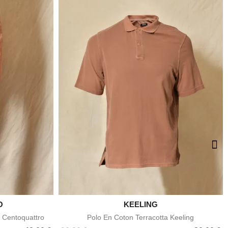
O

KEELING
e
Aperçu rapide
 Centoquattro
Polo En Coton Terracotta Keeling