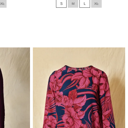
XXL
S
M
L
XL
base