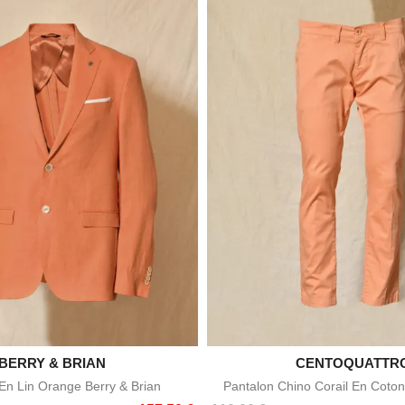

BERRY & BRIAN

CENTOQUATTR
Aperçu rapide
Aperçu rapid
n Lin Orange Berry & Brian
Pantalon Chino Corail En Coton