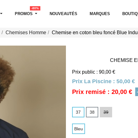
-80%
PROMOS
NOUVEAUTÉS
MARQUES
BOUTI
Chemises Homme
Chemise en coton bleu foncé Blue Indu
CHEMISE E
Prix public : 90,00 €
Prix La Piscine :
50,00 €
Prix remisé : 20,00 €
37
38
39
Bleu