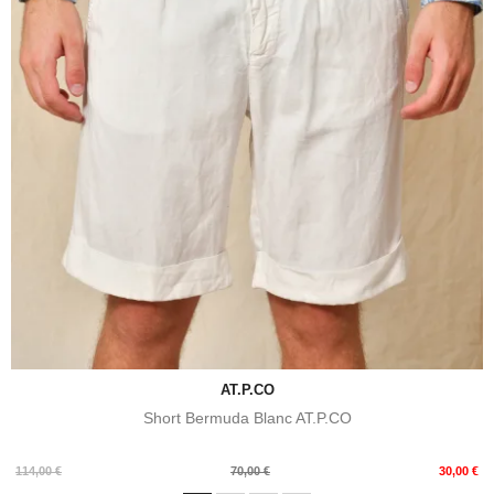
AT.P.CO
Short Bermuda Blanc AT.P.CO
Prix
Prix
114,00 €
70,00 €
30,00 €
de