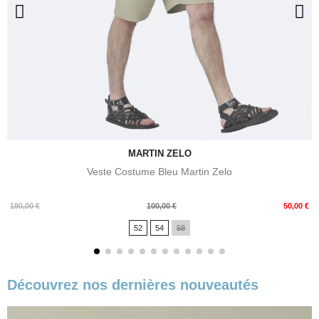
MARTIN ZELO
Veste Costume Bleu Martin Zelo
Prix
Prix
190,00 €
100,00 €
50,00 €
de
52
54
58
base
Découvrez nos dernières nouveautés