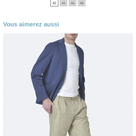
42
44
46
48
base
Vous aimerez aussi