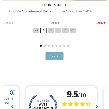
FRONT STREET
Short De Survêtement Beige Imprimé "Felix The Cat" Front...
Prix
Prix
139,00 €
60,00 €
30,00 €
de
XS
S
M
L
XL
XXL
base
Voir +