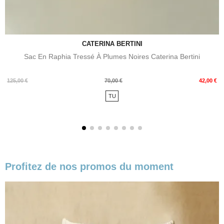
CATERINA BERTINI
Sac En Raphia Tressé À Plumes Noires Caterina Bertini
Prix
Prix
125,00 €
70,00 €
42,00 €
de
TU
base
Profitez de nos promos du moment