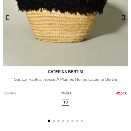
CATERINA BERTINI
Sac En Raphia Tressé À Plumes Noires Caterina Bertini
Prix
Prix
125,00 €
70,00 €
42,00 €
de
TU
base