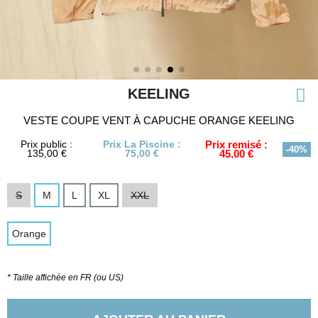
KEELING
VESTE COUPE VENT À CAPUCHE ORANGE KEELING
Prix public :
Prix La Piscine :
Prix remisé :
-40%
135,00 €
75,00 €
45,00 €
S
M
L
XL
XXL
Orange
* Taille affichée en FR (ou US)