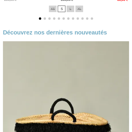
de
XS
S
L
XL
base
Découvrez nos dernières nouveautés