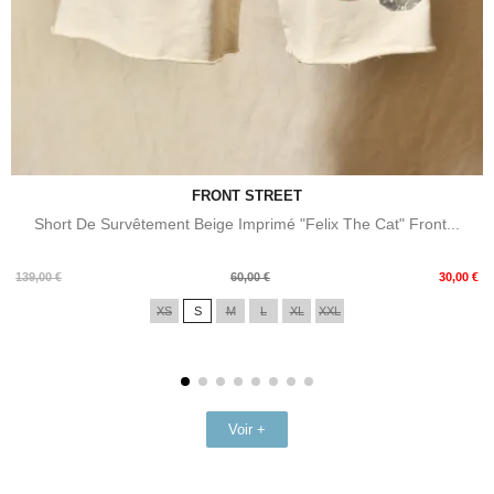
FRONT STREET
Short De Survêtement Beige Imprimé "Felix The Cat" Front...
Prix
Prix
139,00 €
60,00 €
30,00 €
de
XS
S
M
L
XL
XXL
base
Voir +