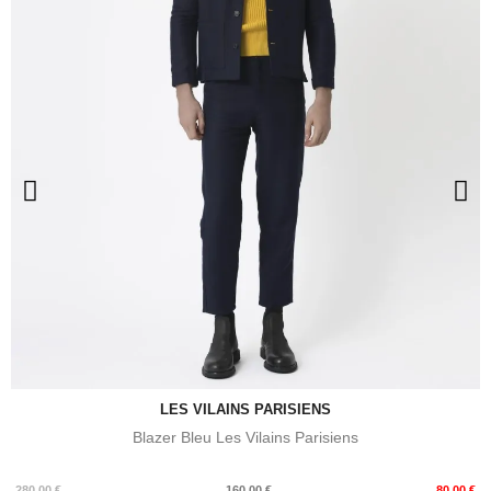
LES VILAINS PARISIENS
Blazer Bleu Les Vilains Parisiens
Prix
Prix
280,00 €
160,00 €
80,00 €