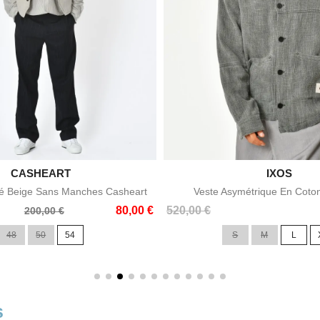

CASHEART

IXOS
Aperçu rapide
Aperçu rapid
sé Beige Sans Manches Casheart
Veste Asymétrique En Coton
Prix
80,00 €
520,00 €
200,00 €
48
50
54
S
M
L
s