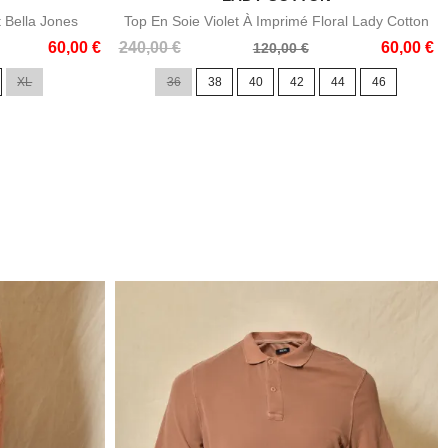
t Bella Jones
Top En Soie Violet À Imprimé Floral Lady Cotton
Prix
Prix
60,00 €
240,00 €
60,00 €
120,00 €
de
XL
36
38
40
42
44
46
base