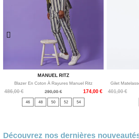

MANUEL RITZ
Aperçu rapide
Blazer En Coton À Rayures Manuel Ritz
Gilet Matelas
Prix
Prix
Prix
Prix
486,00 €
174,00 €
401,00 €
290,00 €
de
de
46
48
50
52
54
base
base
Découvrez nos dernières nouveauté