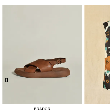

BRADOR
Aperçu rapide