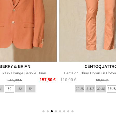

BERRY & BRIAN

CENTOQUATTR
Aperçu rapide
Aperçu rapid
n Lin Orange Berry & Brian
Pantalon Chino Corail En Coton
Prix
Prix
157,50 €
110,00 €
315,00 €
60,00 €
de
8
50
52
54
30US
31US
32US
33US
base