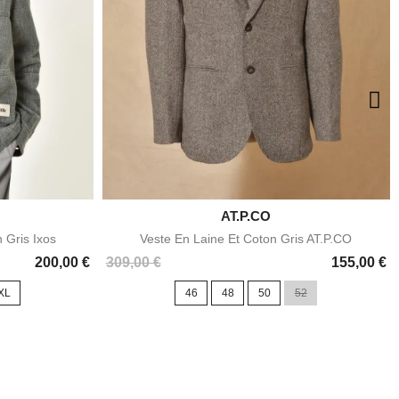

AT.P.CO
e
Aperçu rapide
 Gris Ixos
Veste En Laine Et Coton Gris AT.P.CO
Prix
200,00 €
309,00 €
155,00 €
XL
46
48
50
52