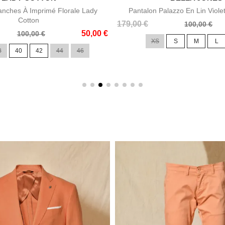
nches À Imprimé Florale Lady
Pantalon Palazzo En Lin Viole
Cotton
Prix
Prix
179,00 €
100,00 €
50,00 €
de
100,00 €
XS
S
M
L
base
8
40
42
44
46