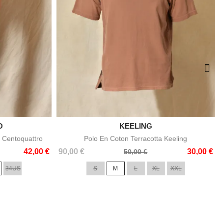
O

KEELING
e
Aperçu rapide
 Centoquattro
Polo En Coton Terracotta Keeling
Prix
Prix
42,00 €
90,00 €
30,00 €
50,00 €
de
34US
S
M
L
XL
XXL
base