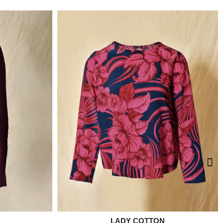

LADY COTTON
e
Aperçu rapide