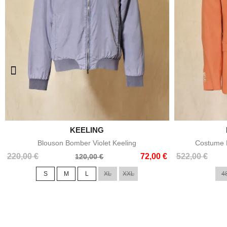

KEELING
Aperçu rapide
Blouson Bomber Violet Keeling
Costume E
Prix
Prix
Prix
Prix
220,00 €
72,00 €
522,00 €
120,00 €
de
de
S
M
L
XL
XXL
4
base
base