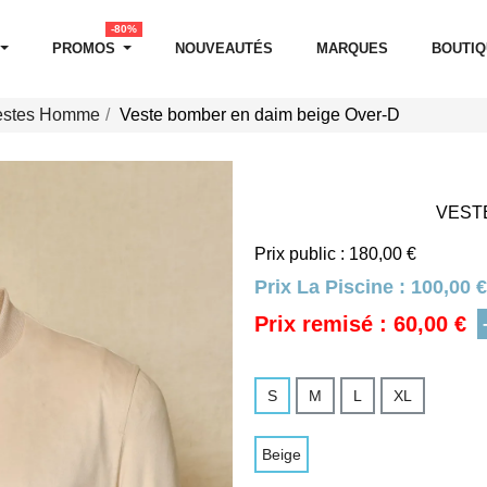
-80%
PROMOS
NOUVEAUTÉS
MARQUES
BOUTI
estes Homme
Veste bomber en daim beige Over-D
VEST
Prix public : 180,00 €
Prix La Piscine :
100,00 €
Prix remisé : 60,00 €
S
M
L
XL
Beige