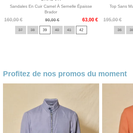
Sandales En Cuir Camel À Semelle Épaisse
Top Sans Ma
Brador
Prix
Prix
Prix
Prix
160,00 €
63,00 €
195,00 €
90,00 €
de
de
37
38
39
40
41
42
36
3
base
base
Profitez de nos promos du moment